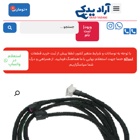
0
0
تومان
ورود|
ثبت
نام
با توجه به نوسانات و شرایط متغیر کشور، لطفا پیش از ثبت خرید قطعات
استعلام
ایساکو
حتما جهت استعلام نهایی با ما هماهنگ فرمایید. از همراهی و درک
در
واتساپ
شما سپاسگزاریم.