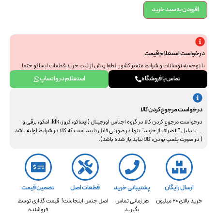
افزودن به سبد خرید
درخواست استعلام قیمت
با توجه به نوسانات و شرایط متغیر کشور، لطفا پیش از ثبت خرید قطعات ایساکو حتما
جهت استعلام نهایی با ما هماهنگ فرمایید. از همراهی و درک شما سپاسگزاریم.
تماس با فروشگاه
استعلام در واتساپ
درخواست مرجوع کردن کالا
درخواست مرجوع کردن کالا در گروه اجناس اورجینال (ایساکو، کروز، kik، امکو، برقی و
....با دلیل "انصراف از خرید" تنها در صورتی قابل تایید است که کالا در شرایط اولیه باشد
( در صورت پلمپ بودن، کالا نباید باز شده باشد).
ارسال رایگان
پشتیبانی خرید
قطعات اصل
تضمین قیمت
خرید بالای 20 میلیون
هر زمانی تماس
اصل جنس اینجاست!
قیمت گذاری توسط
بگیرید
فروشنده