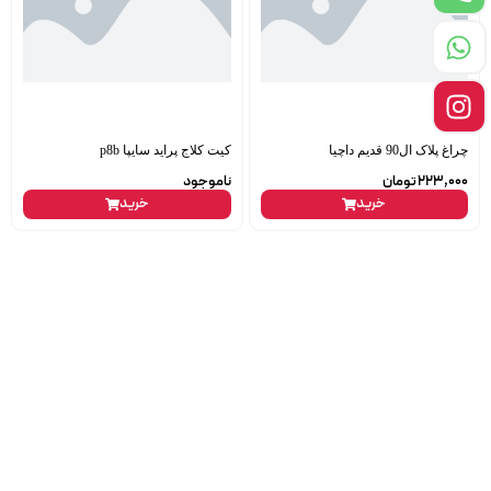
چراغ پلاک ال90 قدیم داچیا
کیت کلاج پراید سایپا p8b
223,000
تومان
ناموجود
خرید
خرید