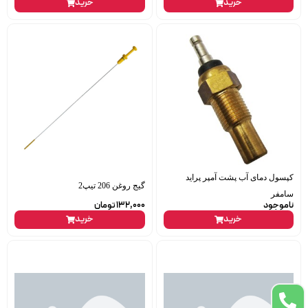
خرید
خرید
کپسول دمای آب پشت آمپر پراید
گیج روغن 206 تیپ2
سامفر
ناموجود
132,000
تومان
خرید
خرید