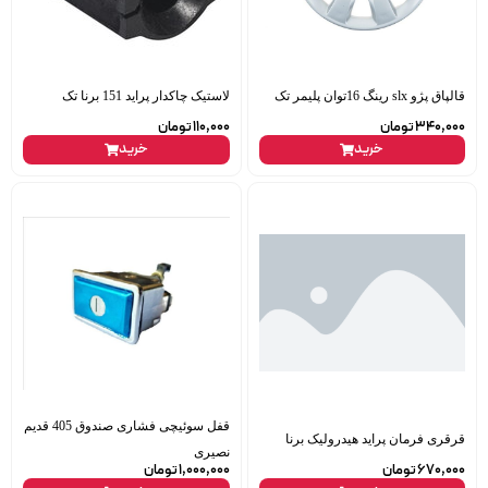
قالپاق پژو slx رینگ 16توان پلیمر تک
لاستیک چاکدار پراید 151 برنا تک
340,000
تومان
110,000
تومان
خرید
خرید
قفل سوئیچی فشاری صندوق 405 قدیم
قرقری فرمان پراید هیدرولیک برنا
نصیری
670,000
تومان
1,000,000
تومان