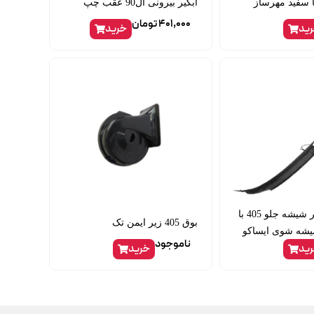
 سفید مهرساز
آبگیر بیرونی ال90 عقب چپ
401,000
تومان
ید
خرید
قاب شبکه زیر شیشه جلو 405 با
بوق 405 زیر ایمن تک
یشه شوی ایساکو
ناموجود
ید
خرید