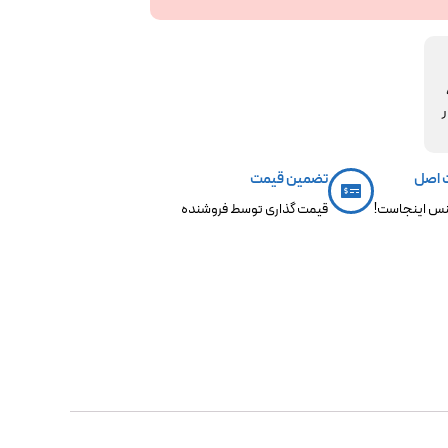
مکو،
ر
 اصل
تضمین قیمت
س اینجاست!
قیمت گذاری توسط فروشنده