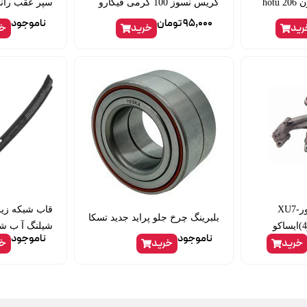
hot
گریس نسوز 100 گرمی فیگارو
سپر عقب رانا
95,000
تومان
ناموجود
رید
خرید
خر
منیفولد دود 405 موتورXU7-
بلبرینگ چرخ جلو پراید جدید تسکا
شیلنگ آ ب ش
ناموجود
ناموجود
خرید
خرید
خر