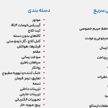
 سریع
دسته بندی
موتور
گیربکس اتومات AL4
حفظ حریم خصوصی
کیت کلاج
کالاهای بدون دسته
رجوعی و عودت
کابل کلاج ، گاز ،ترمزدستی
فیلترها ، هواکش
ارسال
عظام
سوخت رسانی
پرداخت
سپاهان باطری
روانکار
خنک کننده و تهویه مطبوع
 مقررات
تعلیق، ترمز، فرمان
تسمه
تزیینات داخلی
تزیینات خارجی
ما
تجهیزات الکتریکی
پیچ ،مهره ،خار
قطعات ایساکو