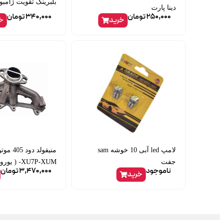
بلبرینگ تقویت ژامبون 206 u
دینا پارت
250,000
تومان
340,000
تومان
خرید
خ
لامپ led آبی 10 خوشه sam
جفت
XU7P-XUM- ( یورو4)ایساکو
ناموجود
3,470,000
تومان
خرید