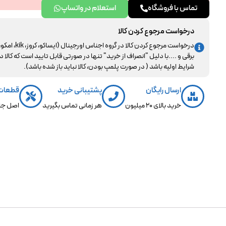
تماس با فروشگاه
استعلام در واتساپ
درخواست مرجوع کردن کالا
درخواست مرجوع کردن کالا در گروه اجناس اورجینال (ایساکو، کروز، kik، ا
برقی و ....با دلیل "انصراف از خرید" تنها در صورتی قابل تایید است که کالا د
شرایط اولیه باشد ( در صورت پلمپ بودن، کالا نباید باز شده باشد).
ارسال رایگان
پشتیبانی خرید
قطعات
خرید بالای 20 میلیون
هر زمانی تماس بگیرید
اصل جن