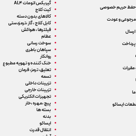
گیربکس اتومات AL4
حفظ حریم خصوصی
کیت کلاج
کالاهای بدون دسته
رجوعی و عودت
کابل کلاج ، گاز ،ترمزدستی
فیلترها ، هواکش
ارسال
عظام
سوخت رسانی
پرداخت
سپاهان باطری
روانکار
خنک کننده و تهویه مطبوع
 مقررات
تعلیق، ترمز، فرمان
تسمه
تزیینات داخلی
تزیینات خارجی
ما
تجهیزات الکتریکی
پیچ ،مهره ،خار
قطعات ایساکو
بسته ها
بدنه
ایساکو
انتقال قدرت