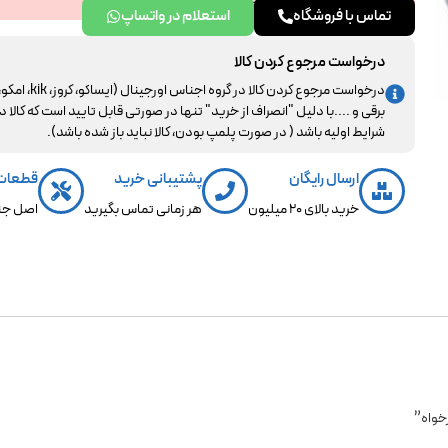
تماس با فروشگاه
استعلام در واتساپ
درخواست مرجوع کردن کالا
درخواست مرجوع کردن کالا در گروه اجناس اورجینال (ایساکو، کروز، kik، ا
برقی و ....با دلیل "انصراف از خرید" تنها در صورتی قابل تایید است که کالا د
شرایط اولیه باشد ( در صورت پلمپ بودن، کالا نباید باز شده باشد).
ارسال رایگان
پشتیبانی خرید
قطعات
خرید بالای 20 میلیون
هر زمانی تماس بگیرید
اصل جن