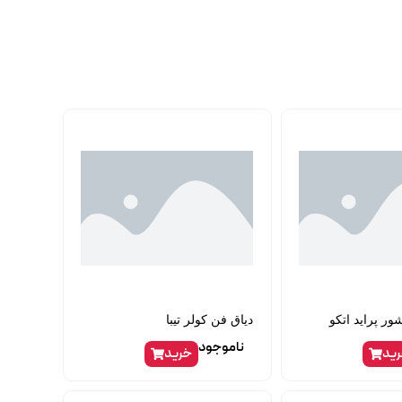
ر پراید اتکو
دیاق فن کولر تیبا
ناموجود
ید
خرید