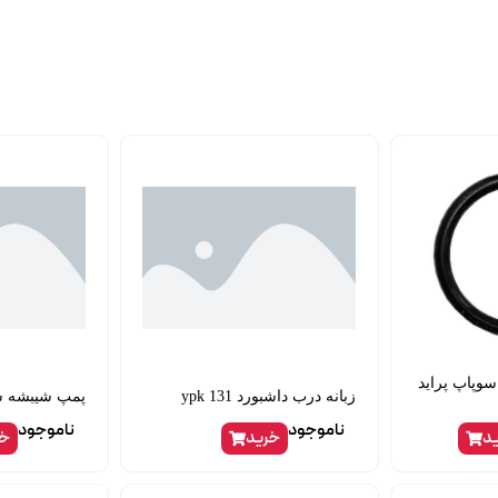
وپاپ پراید
زبانه درب داشبورد 131 ypk
پمپ شیبشه شو
ناموجود
ناموجود
د
خرید
خر