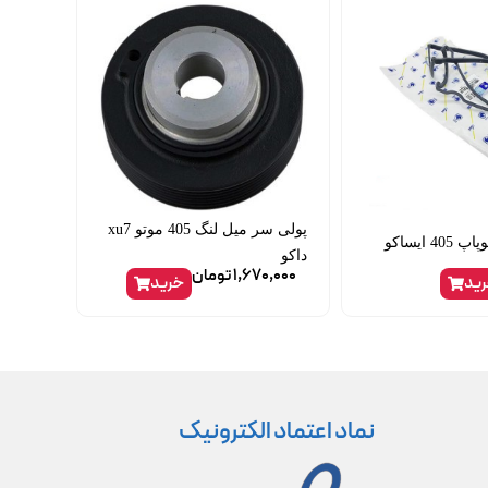
پولی سر میل لنگ 405 موتو xu7
 ایساکو
داکو
1,670,000
تومان
ید
خرید
نماد اعتماد الکترونیک