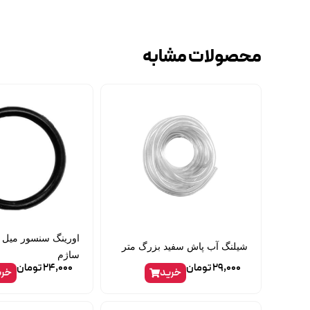
محصولات مشابه
اورینگ سنسور میل س
شیلنگ آب پاش سفید بزرگ متر
ساژم
29,000
تومان
24,000
تومان
خرید
خری