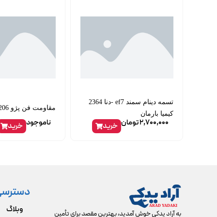
تسمه دینام سمند ef7 -دنا 2364
مقاومت فن پژو 206 برند skp
کیمیا بارمان
2,700,000
تومان
ناموجود
خرید
خرید
دسترسی
وبلاگ
به آراد یدکی خوش آمدید، بهترین مقصد برای تأمین