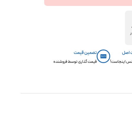
مکو،
ر
 اصل
تضمین قیمت
س اینجاست!
قیمت گذاری توسط فروشنده