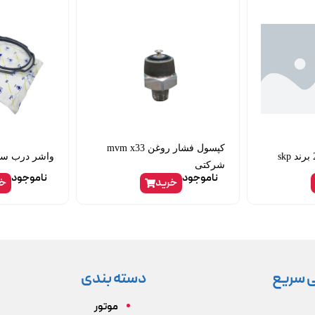
کپسول فشار روغن mvm x33
واشر درب سوپاپ 405
شرکتی
ناموجود
ناموجود
خرید
خر
 سریع
دسته بندی
موتور