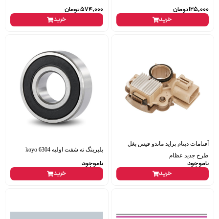
125,000
تومان
574,000
تومان
خرید
خرید
آفتامات دینام پراید ماندو فیش بغل
بلبرینگ ته شفت اولیه 6304 koyo
طرح جدید عظام
ناموجود
ناموجود
خرید
خرید