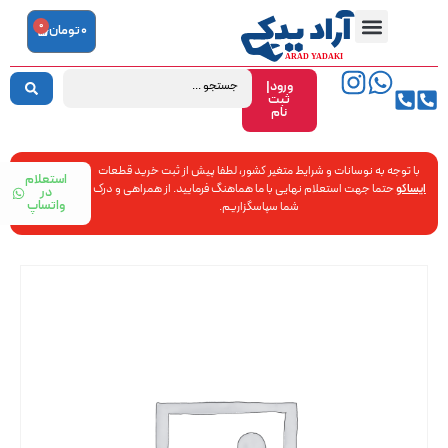
0
0
تومان
ورود|
ثبت
نام
با توجه به نوسانات و شرایط متغیر کشور، لطفا پیش از ثبت خرید قطعات
استعلام
ایساکو
حتما جهت استعلام نهایی با ما هماهنگ فرمایید. از همراهی و درک
در
واتساپ
شما سپاسگزاریم.