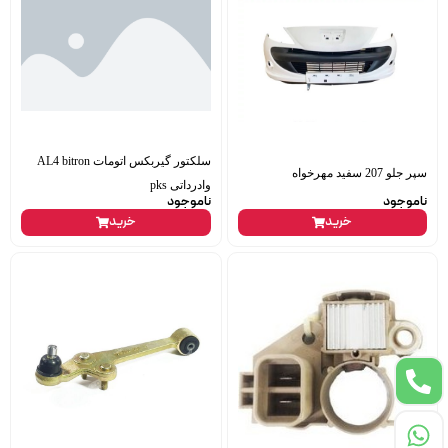
سلکتور گیربکس اتومات AL4 bitron
سپر جلو 207 سفید مهرخواه
وادرداتی pks
ناموجود
ناموجود
خرید
خرید