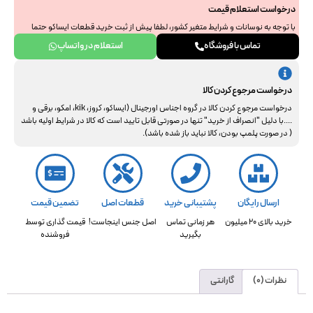
درخواست استعلام قیمت
با توجه به نوسانات و شرایط متغیر کشور، لطفا پیش از ثبت خرید قطعات ایساکو حتما
جهت استعلام نهایی با ما هماهنگ فرمایید. از همراهی و درک شما سپاسگزاریم.
تماس با فروشگاه
استعلام در واتساپ
درخواست مرجوع کردن کالا
درخواست مرجوع کردن کالا در گروه اجناس اورجینال (ایساکو، کروز، kik، امکو، برقی و
....با دلیل "انصراف از خرید" تنها در صورتی قابل تایید است که کالا در شرایط اولیه باشد
( در صورت پلمپ بودن، کالا نباید باز شده باشد).
ارسال رایگان
پشتیبانی خرید
قطعات اصل
تضمین قیمت
خرید بالای 20 میلیون
هر زمانی تماس
اصل جنس اینجاست!
قیمت گذاری توسط
بگیرید
فروشنده
نظرات (0)
گارانتی