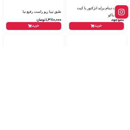
آفتامات دینام پراید انژکتور با کیت
طبق تیبا ریو راست رفیع نیا
اصلی دیاکو
ناموجود
1,380,000
تومان
خرید
خرید
طبق ال90 چپ امیرنیا
کاسه نمد چرخ جلو پراید داخلی شرکت
ناموجود
158,000
تومان
خرید
خرید