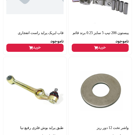
پیستون 206 تیپ 5 سایز 0.25 برند قائم
قاب ایربک پراید راست انفجاری
ناموجود
ناموجود
خرید
خرید
واشر تخت 12 دور ریز
طبق پراید بوش فلزی رفیع نیا