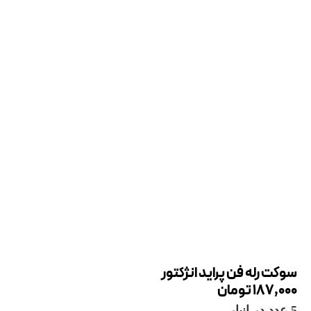
سوکت رله فن پراید انژکتور
187,000
تومان
5 عدد در انبار