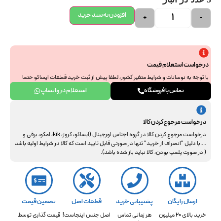
افزودن به سبد خرید
+
-
درخواست استعلام قیمت
با توجه به نوسانات و شرایط متغیر کشور، لطفا پیش از ثبت خرید قطعات ایساکو حتما
جهت استعلام نهایی با ما هماهنگ فرمایید. از همراهی و درک شما سپاسگزاریم.
تماس با فروشگاه
استعلام در واتساپ
درخواست مرجوع کردن کالا
درخواست مرجوع کردن کالا در گروه اجناس اورجینال (ایساکو، کروز، kik، امکو، برقی و
....با دلیل "انصراف از خرید" تنها در صورتی قابل تایید است که کالا در شرایط اولیه باشد
( در صورت پلمپ بودن، کالا نباید باز شده باشد).
ارسال رایگان
پشتیبانی خرید
قطعات اصل
تضمین قیمت
خرید بالای 20 میلیون
هر زمانی تماس
اصل جنس اینجاست!
قیمت گذاری توسط