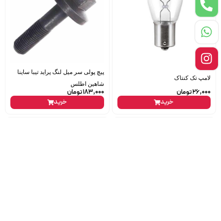
پیچ پولی سر میل لنگ پراید تیبا ساینا
لامپ تک کنتاک
شاهین اطلس
26,000
تومان
183,000
تومان
خرید
خرید