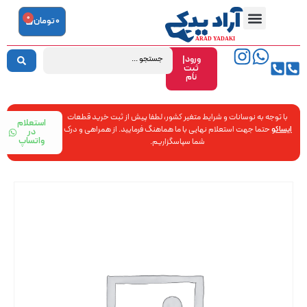
0
0
تومان
ورود|
ثبت
نام
با توجه به نوسانات و شرایط متغیر کشور، لطفا پیش از ثبت خرید قطعات
استعلام
ایساکو
حتما جهت استعلام نهایی با ما هماهنگ فرمایید. از همراهی و درک
در
واتساپ
شما سپاسگزاریم.