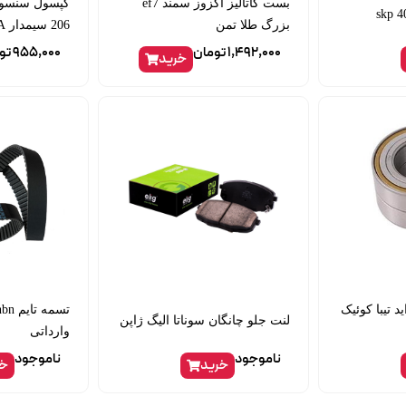
بست کاتالیز اگزوز سمند ef7
کپسول سنسور
بزرگ طلا تمن
206 سیمدار JPA
1,492,000
تومان
955,000
تو
خرید
د تیبا کوئیک
لنت جلو چانگان سوناتا الیگ ژاپن
وارداتی
ناموجود
ناموجود
خرید
خر