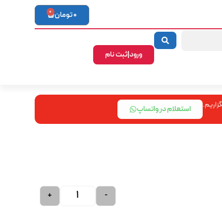
0
0
تومان
ورود|ثبت نام
زاریم.
استعلام در واتساپ
+
-