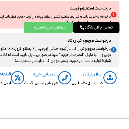
درخواست استعلام قیمت
با توجه به نوسانات و شرایط متغیر کشور، لطفا پیش از ثبت خرید قطعات ای
از همراهی و درک شما سپاسگزاریم.
تماس با فروشگاه
استعلام در واتساپ
درخواست مرجوع کردن کالا
درخواست مرجوع کردن کالا در گروه اجناس اورجینال (ایساکو، کروز، kik، ا
برقی و ....با دلیل "انصراف از خرید" تنها در صورتی قابل تایید است که کالا د
شرایط اولیه باشد ( در صورت پلمپ بودن، کالا نباید باز شده باشد).
ارسال رایگان
پشتیبانی خرید
قطعات
خرید بالای 20 میلیون
هر زمانی تماس بگیرید
اصل جن