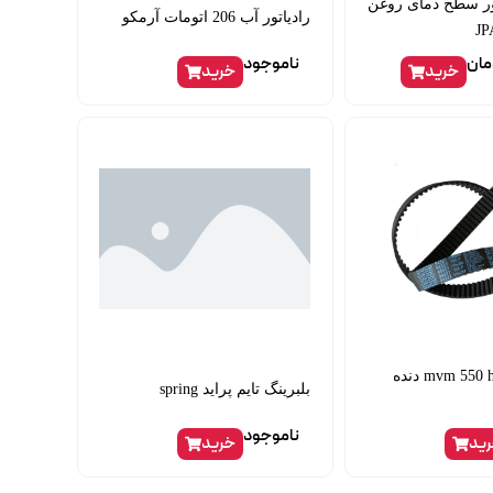
 سطح دمای روغن
رادیاتور آب 206 اتومات آرمکو
مان
ناموجود
خرید
خرید
تسمه تایم mvm 550 hbn دنده
بلبرینگ تایم پراید spring
ناموجود
ید
خرید