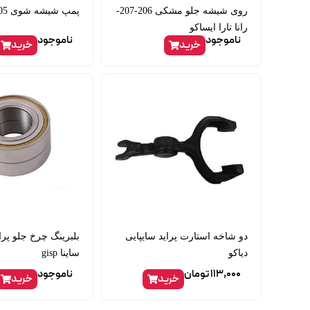
روی شیشه جلو مشکی 206-207-
پمپ شیشه شوی 405 skp
رانا تارا ایساکو
ناموجود
ناموجود
خرید
خرید
دو شاخه استارت پراید سایپایی
بلبرینگ چرخ جلو پرای
دیاکو
ساینا gisp
113,000
تومان
ناموجود
خرید
خرید