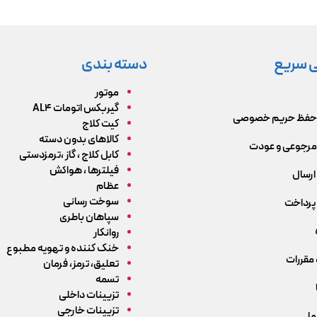
 سریع
دسته بندی
موتور
گیربکس اتومات AL4
حفظ حریم خصوصی
کیت کلاج
کالاهای بدون دسته
رجوعی و عودت
کابل کلاج ، گاز ،ترمزدستی
فیلترها ، هواکش
ارسال
عظام
سوخت رسانی
پرداخت
سپاهان باطری
روانکار
خنک کننده و تهویه مطبوع
 مقررات
تعلیق، ترمز، فرمان
تسمه
تزیینات داخلی
تزیینات خارجی
ما