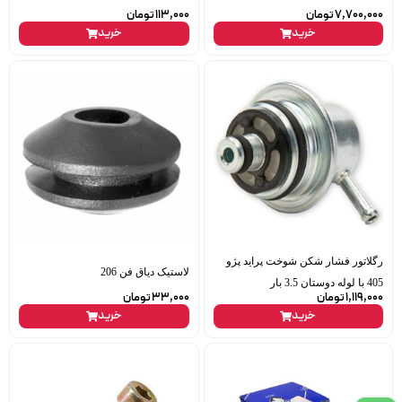
7,700,000
تومان
113,000
تومان
خرید
خرید
رگلاتور فشار شکن شوخت پراید پژو
لاستیک دیاق فن 206
405 با لوله دوستان 3.5 بار
1,119,000
تومان
33,000
تومان
خرید
خرید