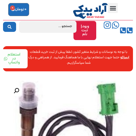
0
0
تومان
ورود|
ثبت
نام
با توجه به نوسانات و شرایط متغیر کشور، لطفا پیش از ثبت خرید قطعات
استعلام
ایساکو
حتما جهت استعلام نهایی با ما هماهنگ فرمایید. از همراهی و درک
در
واتساپ
شما سپاسگزاریم.