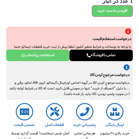
1 عدد در انبار
افزودن به سبد خرید
درخواست استعلام قیمت
با توجه به نوسانات و شرایط متغیر کشور، لطفا پیش از ثبت خرید قطعات ایساکو حتما
جهت استعلام نهایی با ما هماهنگ فرمایید. از همراهی و درک شما سپاسگزاریم.
تماس با فروشگاه
استعلام در واتساپ
درخواست مرجوع کردن کالا
درخواست مرجوع کردن کالا در گروه اجناس اورجینال (ایساکو، کروز، kik، امکو، برقی و
....با دلیل "انصراف از خرید" تنها در صورتی قابل تایید است که کالا در شرایط اولیه باشد
( در صورت پلمپ بودن، کالا نباید باز شده باشد).
ارسال رایگان
پشتیبانی خرید
قطعات اصل
تضمین قیمت
خرید بالای 20 میلیون
هر زمانی تماس
اصل جنس اینجاست!
قیمت گذاری توسط