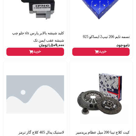
کلید شیشه بالابر پارس slx جلو چپ
تسمه تایم 206 تیپ2 ایساکو 925
شیشه عقب ایمن تک
ناموجود
1,509,000
تومان
خرید
خرید
کیت کلاج تیبا 200 میل عظام پریدمپر
لاستیک پدال 405 کلاج گاز ترمز