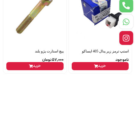
استپ ترمز زیر پدال 405 ایساکو
پیچ استارت پژو بلند
ناموجود
57,000
تومان
خرید
خرید