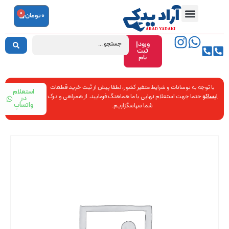
0
0
تومان
ورود|
ثبت
نام
با توجه به نوسانات و شرایط متغیر کشور، لطفا پیش از ثبت خرید قطعات
استعلام
ایساکو
حتما جهت استعلام نهایی با ما هماهنگ فرمایید. از همراهی و درک
در
واتساپ
شما سپاسگزاریم.