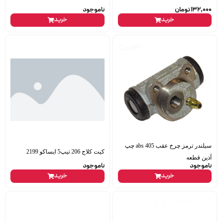
132,000
تومان
ناموجود
خرید
خرید
سیلندر ترمز چرخ عقب 405 abs چپ
کیت کلاج 206 تیپ5 ایساکو 2199
آذین قطعه
ناموجود
ناموجود
خرید
خرید