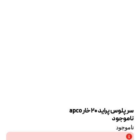
سر پلوس پراید 20 خار apco
ناموجود
ناموجود