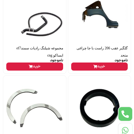
گلگیر عقب 206 راست با جا چراغی
مجموعه شیلنگ رادیات سمندef7
متحد
ایساکو cng
ناموجود
ناموجود
خرید
خرید