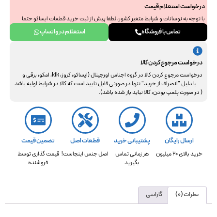
درخواست استعلام قیمت
با توجه به نوسانات و شرایط متغیر کشور، لطفا پیش از ثبت خرید قطعات ایساکو حتما
جهت استعلام نهایی با ما هماهنگ فرمایید. از همراهی و درک شما سپاسگزاریم.
تماس با فروشگاه
استعلام در واتساپ
درخواست مرجوع کردن کالا
درخواست مرجوع کردن کالا در گروه اجناس اورجینال (ایساکو، کروز، kik، امکو، برقی و
....با دلیل "انصراف از خرید" تنها در صورتی قابل تایید است که کالا در شرایط اولیه باشد
( در صورت پلمپ بودن، کالا نباید باز شده باشد).
ارسال رایگان
پشتیبانی خرید
قطعات اصل
تضمین قیمت
خرید بالای 20 میلیون
هر زمانی تماس
اصل جنس اینجاست!
قیمت گذاری توسط
بگیرید
فروشنده
نظرات (0)
گارانتی