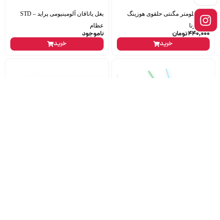
دنده کیلومتر مگنتی حلقوی هوزینگ
بغل یاتاقان آلومینیومی پراید – STD
پراید برنا
عظام
440,000
تومان
ناموجود
خرید
خرید
سوکت دور موتور کپسول روغن ال90
آرم روی زه اطراف زانتیا
649,000
تومان
ناموجود
خرید
خرید