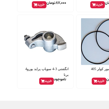
ان
87,000
تومان
خرید
خرید
اورینگ کمپرسور کولر 405
انگشتی 3-4 سوپاپ پراید یورو4
برنا
ن
ناموجود
خرید
خرید