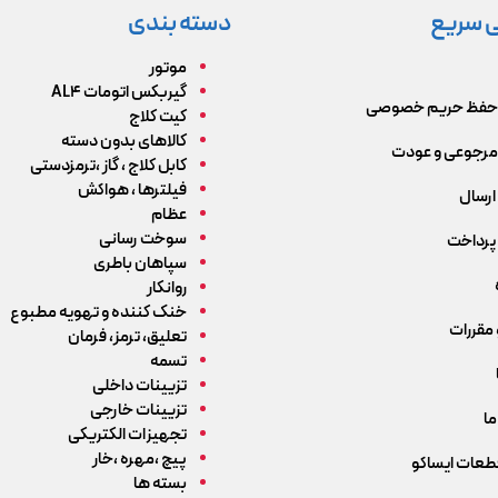
 سریع
دسته بندی
موتور
گیربکس اتومات AL4
حفظ حریم خصوصی
کیت کلاج
کالاهای بدون دسته
رجوعی و عودت
کابل کلاج ، گاز ،ترمزدستی
فیلترها ، هواکش
ارسال
عظام
سوخت رسانی
پرداخت
سپاهان باطری
روانکار
خنک کننده و تهویه مطبوع
 مقررات
تعلیق، ترمز، فرمان
تسمه
تزیینات داخلی
تزیینات خارجی
ما
تجهیزات الکتریکی
پیچ ،مهره ،خار
قطعات ایساکو
بسته ها