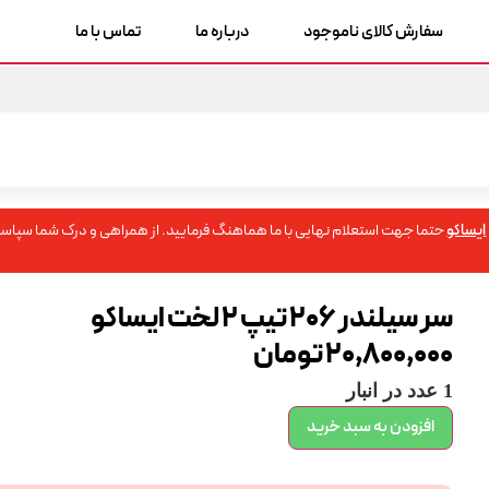
سفارش کالای ناموجود
درباره ما
تماس با ما
ایساکو
حتما جهت استعلام نهایی با ما هماهنگ فرمایید. از همراهی و درک شما سپاسگ
سر سیلندر 206 تیپ 2 لخت ایساکو
20,800,000
تومان
1 عدد در انبار
افزودن به سبد خرید