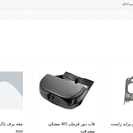
ی ندارد
 پراید راست
قاب دور فرمان 405 مشکی
پیشرفت
max