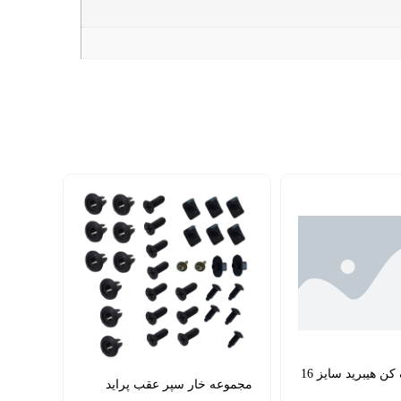
تیغه برف پاک کن هیبرید سایز 16
مجموعه خار سپر عقب پراید