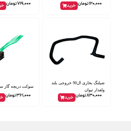
120,000
تومان
719,000
تومان
خرید
خر
شیلنگ بخاری ال90 خروجی بلند
سوکت دریچه گاز سمند 
ولفدار تیوان
830,000
تومان
361,000
تومان
خرید
خر