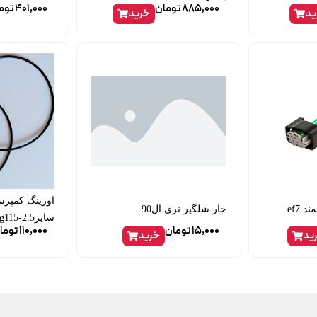
885,000
تومان
401,000
توم
ید
خرید
ef7
خار شلگیر نری ال90
سایزg115-2.5
15,000
تومان
110,000
توما
ید
خرید