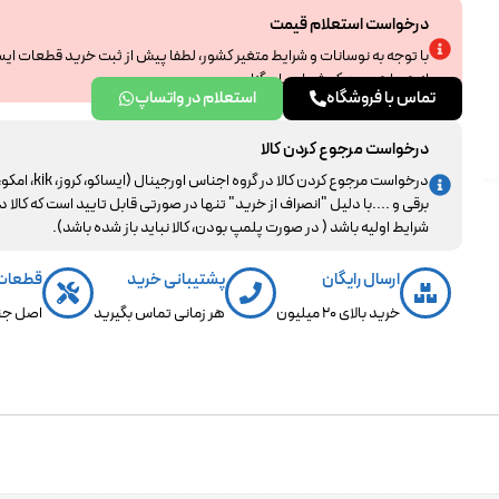
درخواست استعلام قیمت
با توجه به نوسانات و شرایط متغیر کشور، لطفا پیش از ثبت خرید قطعات ای
از همراهی و درک شما سپاسگزاریم.
تماس با فروشگاه
استعلام در واتساپ
درخواست مرجوع کردن کالا
درخواست مرجوع کردن کالا در گروه اجناس اورجینال (ایساکو، کروز، kik، ا
برقی و ....با دلیل "انصراف از خرید" تنها در صورتی قابل تایید است که کالا د
شرایط اولیه باشد ( در صورت پلمپ بودن، کالا نباید باز شده باشد).
ارسال رایگان
پشتیبانی خرید
قطعات
خرید بالای 20 میلیون
هر زمانی تماس بگیرید
اصل جن