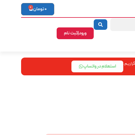
0
0
تومان
ورود|ثبت نام
زاریم.
استعلام در واتساپ