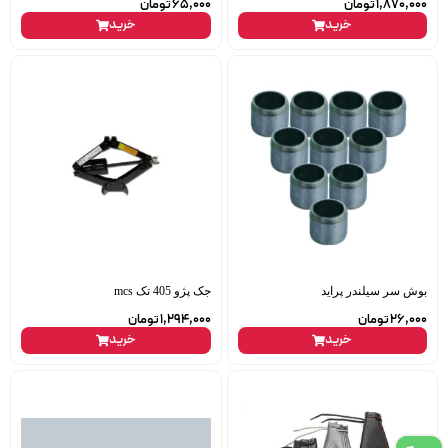
1,870,000
تومان
65,000
تومان
خرید
خرید
بوش سر سیلندر پراید
جک پژو 405 تک mcs
26,000
تومان
1,294,000
تومان
خرید
خرید