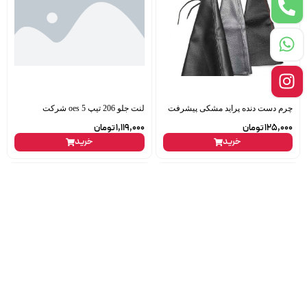
چرم دست دنده پراید مشکی پیشرفت
لنت جلو 206 تیپ 5 oes شرکت
125,000
تومان
1,119,000
تومان
خرید
خرید