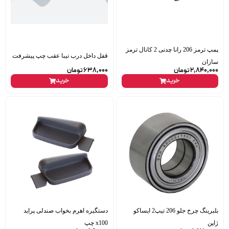
پمپ ترمز 206 رانا چدنی 2 کانال ترمز
قفل داخل درب تیبا عقب چپ پیشرفت
سازان
2,840,000
تومان
638,000
تومان
خرید
خرید
بلبرینگ چرخ جلو 206 تیپ2 ایساکو
دستگیره اهرم بخواب صندلی پراید
ژاپن
x100 چپ