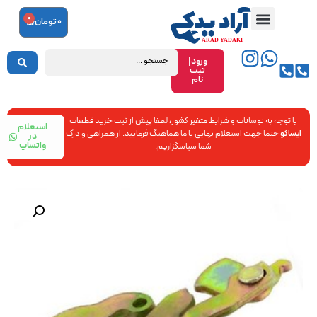
0
0
تومان
ورود|
ثبت
نام
با توجه به نوسانات و شرایط متغیر کشور، لطفا پیش از ثبت خرید قطعات
استعلام
ایساکو
حتما جهت استعلام نهایی با ما هماهنگ فرمایید. از همراهی و درک
در
واتساپ
شما سپاسگزاریم.