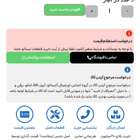
افزودن به سبد خرید
+
-
درخواست استعلام قیمت
با توجه به نوسانات و شرایط متغیر کشور، لطفا پیش از ثبت خرید قطعات ایساکو حتما
جهت استعلام نهایی با ما هماهنگ فرمایید. از همراهی و درک شما سپاسگزاریم.
تماس با فروشگاه
استعلام در واتساپ
درخواست مرجوع کردن کالا
درخواست مرجوع کردن کالا در گروه اجناس اورجینال (ایساکو، کروز، kik، امکو، برقی و
....با دلیل "انصراف از خرید" تنها در صورتی قابل تایید است که کالا در شرایط اولیه باشد
( در صورت پلمپ بودن، کالا نباید باز شده باشد).
ارسال رایگان
پشتیبانی خرید
قطعات اصل
تضمین قیمت
خرید بالای 20 میلیون
هر زمانی تماس
اصل جنس اینجاست!
قیمت گذاری توسط