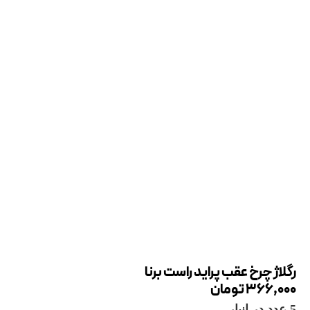
رگلاژ چرخ عقب پراید راست برنا
366,000
تومان
5 عدد در انبار