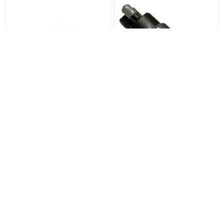
مغزی پمپ بنزین پراید 405 fantex
شلگیر هلالی 405-پارس راست
ناموجود
258,000
تومان
خرید
خرید