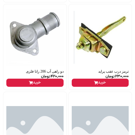
ترمز درب عقب پراید
دو راهی آب 206 رانا فلزی
230,000
تومان
420,000
تومان
خرید
خرید