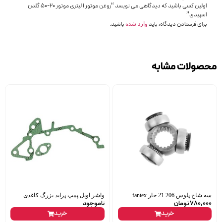
اولین کسی باشید که دیدگاهی می نویسد “روغن موتور 1 لیتری موتور 20-50 گلدن
اسپیدی”
برای فرستادن دیدگاه، باید
باشید.
وارد شده
محصولات مشابه
سه شاخ پلوس 206 21 خار fantex
واشر اویل پمپ پراید بزرگ کاغذی
780,000
تومان
ناموجود
خرید
خرید