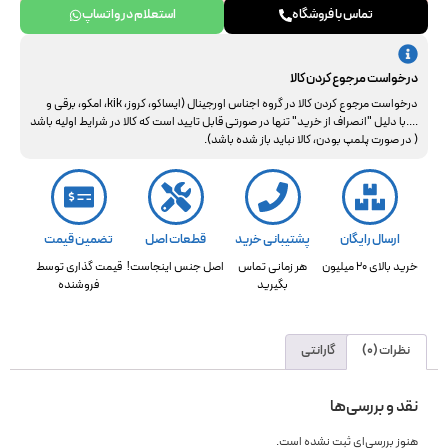
جهت استعلام نهایی با ما هماهنگ فرمایید. از همراهی و درک شما سپاسگزاریم.
تماس با فروشگاه
استعلام در واتساپ
درخواست مرجوع کردن کالا
درخواست مرجوع کردن کالا در گروه اجناس اورجینال (ایساکو، کروز، kik، امکو، برقی و
....با دلیل "انصراف از خرید" تنها در صورتی قابل تایید است که کالا در شرایط اولیه باشد
( در صورت پلمپ بودن، کالا نباید باز شده باشد).
ارسال رایگان
پشتیبانی خرید
قطعات اصل
تضمین قیمت
خرید بالای 20 میلیون
هر زمانی تماس
اصل جنس اینجاست!
قیمت گذاری توسط
بگیرید
فروشنده
نظرات (0)
گارانتی
نقد و بررسی‌ها
هنوز بررسی‌ای ثبت نشده است.