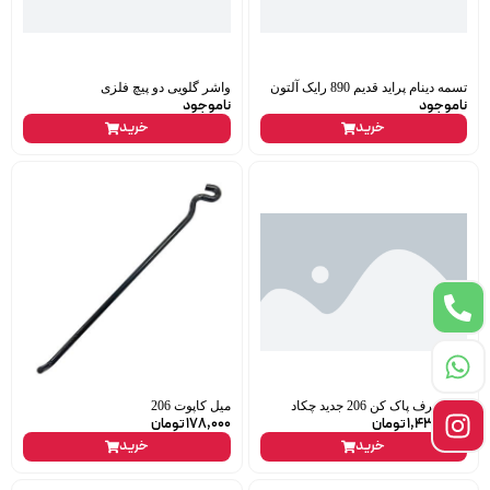
تسمه دینام پراید قدیم 890 رایک آلتون
واشر گلویی دو پیچ فلزی
ناموجود
ناموجود
خرید
خرید
دسته برف پاک کن 206 جدید چکاد
میل کاپوت 206
1,438,000
تومان
178,000
تومان
خرید
خرید