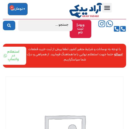
0
0
تومان
ورود|
ثبت
نام
با توجه به نوسانات و شرایط متغیر کشور، لطفا پیش از ثبت خرید قطعات
استعلام
ایساکو
حتما جهت استعلام نهایی با ما هماهنگ فرمایید. از همراهی و درک
در
واتساپ
شما سپاسگزاریم.