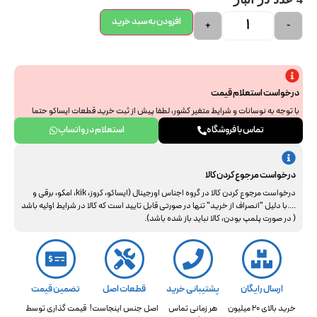
افزودن به سبد خرید
+
-
درخواست استعلام قیمت
با توجه به نوسانات و شرایط متغیر کشور، لطفا پیش از ثبت خرید قطعات ایساکو حتما
جهت استعلام نهایی با ما هماهنگ فرمایید. از همراهی و درک شما سپاسگزاریم.
تماس با فروشگاه
استعلام در واتساپ
درخواست مرجوع کردن کالا
درخواست مرجوع کردن کالا در گروه اجناس اورجینال (ایساکو، کروز، kik، امکو، برقی و
....با دلیل "انصراف از خرید" تنها در صورتی قابل تایید است که کالا در شرایط اولیه باشد
( در صورت پلمپ بودن، کالا نباید باز شده باشد).
ارسال رایگان
پشتیبانی خرید
قطعات اصل
تضمین قیمت
خرید بالای 20 میلیون
هر زمانی تماس
اصل جنس اینجاست!
قیمت گذاری توسط