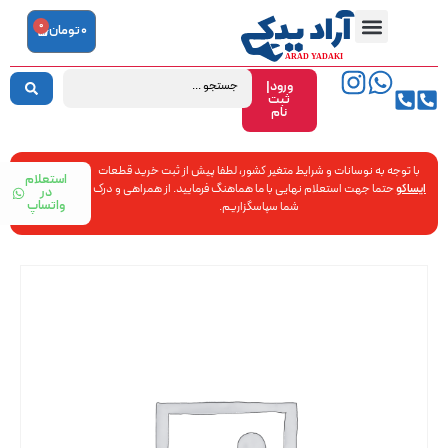
0
0
تومان
ورود|
ثبت
نام
با توجه به نوسانات و شرایط متغیر کشور، لطفا پیش از ثبت خرید قطعات
استعلام
ایساکو
حتما جهت استعلام نهایی با ما هماهنگ فرمایید. از همراهی و درک
در
واتساپ
شما سپاسگزاریم.