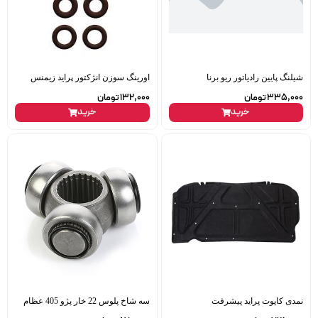
شیلنگ پایین رادیاتور ریو برنا
اورینگ سوزن انژکتور پراید زیمنس
335,000
تومان
132,000
تومان
خرید
خرید
نمدی کاپوت پراید پیشرفت
سه شاخ پلوس 22 خار پژو 405 عظام