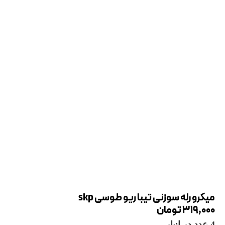
میکرو رله سوزنی تیبا ریو طوسی skp
319,000
تومان
4 عدد در انبار