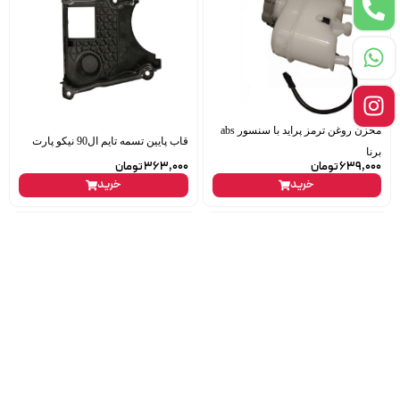
مخزن روغن ترمز پراید با سنسور abs
قاب پایین تسمه تایم ال90 نیکو پارت
برنا
639,000
تومان
363,000
تومان
خرید
خرید