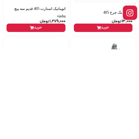
اتوماتیک استارت 405 قدیم سه پیچ
پیچ دیسک چرخ 405
vasha
13,000
تومان
1,279,000
تومان
خرید
خرید
تسمه کولر پراید قدیم ax34 برند max
پایه دینام 206 ایساکو
اورجینال
ناموجود
ناموجود
خرید
خرید