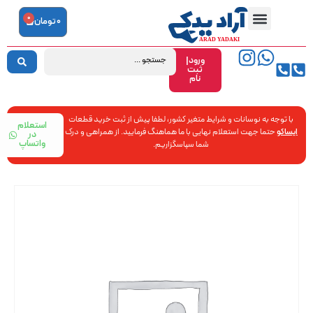
0
0
تومان
ورود|
ثبت
نام
با توجه به نوسانات و شرایط متغیر کشور، لطفا پیش از ثبت خرید قطعات
استعلام
ایساکو
حتما جهت استعلام نهایی با ما هماهنگ فرمایید. از همراهی و درک
در
واتساپ
شما سپاسگزاریم.