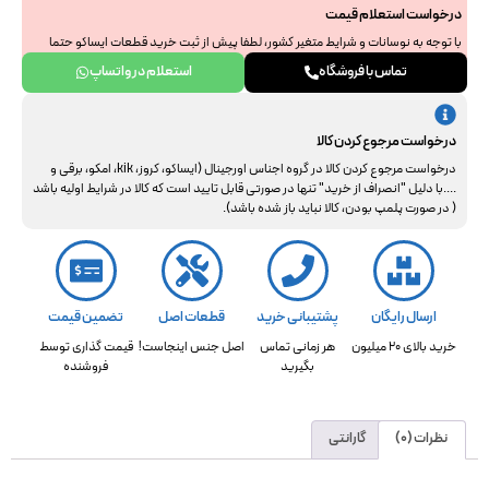
درخواست استعلام قیمت
با توجه به نوسانات و شرایط متغیر کشور، لطفا پیش از ثبت خرید قطعات ایساکو حتما
جهت استعلام نهایی با ما هماهنگ فرمایید. از همراهی و درک شما سپاسگزاریم.
تماس با فروشگاه
استعلام در واتساپ
درخواست مرجوع کردن کالا
درخواست مرجوع کردن کالا در گروه اجناس اورجینال (ایساکو، کروز، kik، امکو، برقی و
....با دلیل "انصراف از خرید" تنها در صورتی قابل تایید است که کالا در شرایط اولیه باشد
( در صورت پلمپ بودن، کالا نباید باز شده باشد).
ارسال رایگان
پشتیبانی خرید
قطعات اصل
تضمین قیمت
خرید بالای 20 میلیون
هر زمانی تماس
اصل جنس اینجاست!
قیمت گذاری توسط
بگیرید
فروشنده
نظرات (0)
گارانتی