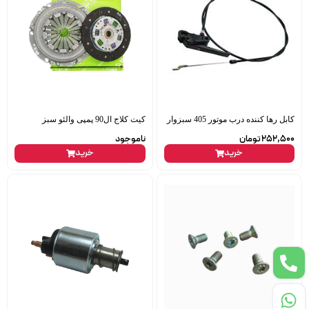
کابل رها کننده درب موتور 405 سبزوار
کیت کلاج ال90 پمپی والئو سبز
252,500
تومان
ناموجود
خرید
خرید