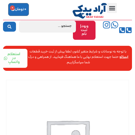
0
0
تومان
ورود|
ثبت
نام
با توجه به نوسانات و شرایط متغیر کشور، لطفا پیش از ثبت خرید قطعات
استعلام
ایساکو
حتما جهت استعلام نهایی با ما هماهنگ فرمایید. از همراهی و درک
در
واتساپ
شما سپاسگزاریم.