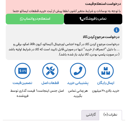
درخواست استعلام قیمت
با توجه به نوسانات و شرایط متغیر کشور، لطفا پیش از ثبت خرید قطعات ایساکو حتما
جهت استعلام نهایی با ما هماهنگ فرمایید. از همراهی و درک شما سپاسگزاریم.
تماس با فروشگاه
استعلام در واتساپ
درخواست مرجوع کردن کالا
درخواست مرجوع کردن کالا در گروه اجناس اورجینال (ایساکو، کروز، kik، امکو، برقی و
....با دلیل "انصراف از خرید" تنها در صورتی قابل تایید است که کالا در شرایط اولیه باشد
( در صورت پلمپ بودن، کالا نباید باز شده باشد).
ارسال رایگان
پشتیبانی خرید
قطعات اصل
تضمین قیمت
خرید بالای 20 میلیون
هر زمانی تماس
اصل جنس اینجاست!
قیمت گذاری توسط
بگیرید
فروشنده
نظرات (0)
گارانتی