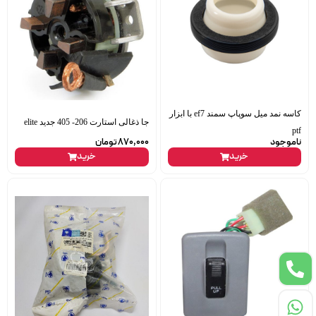
کاسه نمد میل سوپاپ سمند ef7 با ابزار
جا ذغالی استارت 206- 405 جدید elite
ptf
ناموجود
870,000
تومان
خرید
خرید