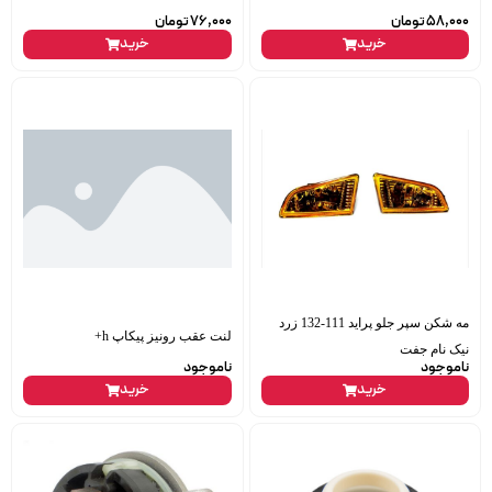
58,000
تومان
76,000
تومان
خرید
خرید
مه شکن سپر جلو پراید 111-132 زرد
لنت عقب رونیز پیکاپ h+
نیک نام جفت
ناموجود
ناموجود
خرید
خرید