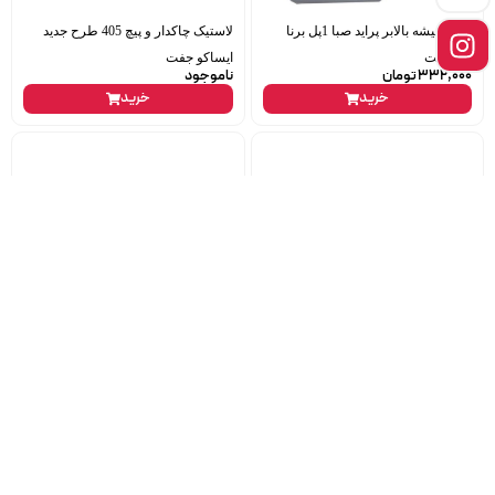
کلید شیشه بالابر پراید صبا 1پل برنا
لاستیک چاکدار و پیچ 405 طرح جدید
پیشرفت
ایساکو جفت
332,000
تومان
ناموجود
خرید
خرید
جلو پنجره سمند lx مشکی سامیاران
سپر عقب تیبا سفید آریا پلاست
855,000
تومان
5,000,000
تومان
خرید
خرید