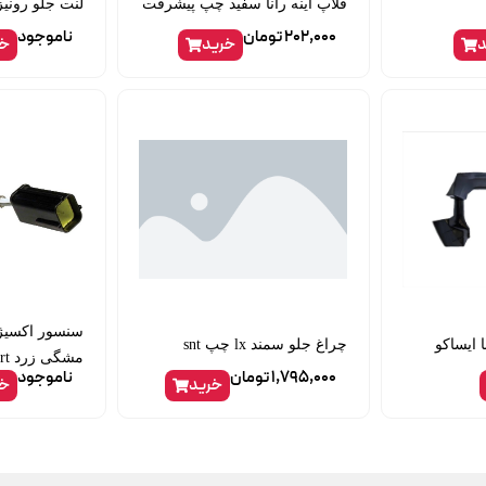
فلاپ آینه رانا سفید چپ پیشرفت
لنت جلو رونیز
202,000
تومان
ناموجود
د
خرید
خر
سنسور اکسی
ا ایساکو
چراغ جلو سمند lx چپ snt
مشگی زرد kiekert
1,795,000
تومان
ناموجود
خرید
خر