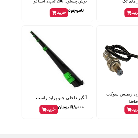
 های تک
بوش پیستون 206 تیپ2 ایساکو
ناموجود
ید
خرید
ژن زیمنس سوکت
آبگیر داخلی جلو پراید راست
198,000
تومان
ید
خرید