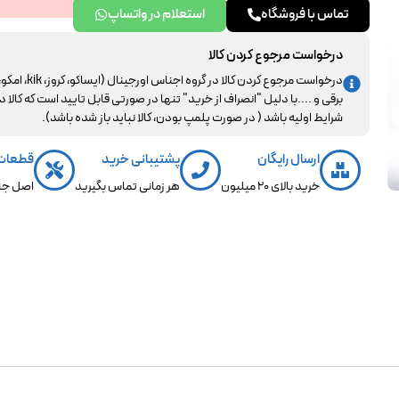
تماس با فروشگاه
استعلام در واتساپ
درخواست مرجوع کردن کالا
درخواست مرجوع کردن کالا در گروه اجناس اورجینال (ایساکو، کروز، kik، ا
برقی و ....با دلیل "انصراف از خرید" تنها در صورتی قابل تایید است که کالا د
شرایط اولیه باشد ( در صورت پلمپ بودن، کالا نباید باز شده باشد).
ارسال رایگان
پشتیبانی خرید
قطعات
خرید بالای 20 میلیون
هر زمانی تماس بگیرید
اصل جن