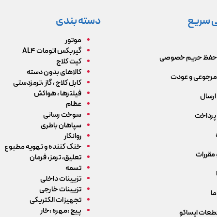
 سریع
دسته بندی
موتور
گیربکس اتومات AL4
حفظ حریم خصوصی
کیت کلاج
کالاهای بدون دسته
رجوعی و عودت
کابل کلاج ، گاز ،ترمزدستی
فیلترها ، هواکش
ارسال
عظام
سوخت رسانی
پرداخت
سپاهان باطری
روانکار
خنک کننده و تهویه مطبوع
 مقررات
تعلیق، ترمز، فرمان
تسمه
تزیینات داخلی
تزیینات خارجی
ما
تجهیزات الکتریکی
پیچ ،مهره ،خار
قطعات ایساکو