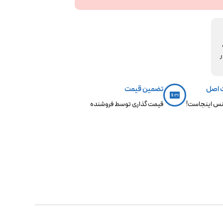
مکو،
ر
 اصل
تضمین قیمت
س اینجاست!
قیمت گذاری توسط فروشنده