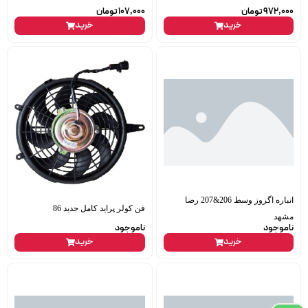
972,000
تومان
107,000
تومان
خرید
خرید
انباره اگزوز وسط 206&207 رضا
فن کولر پراید کامل جدید 86
مشهد
ناموجود
ناموجود
خرید
خرید