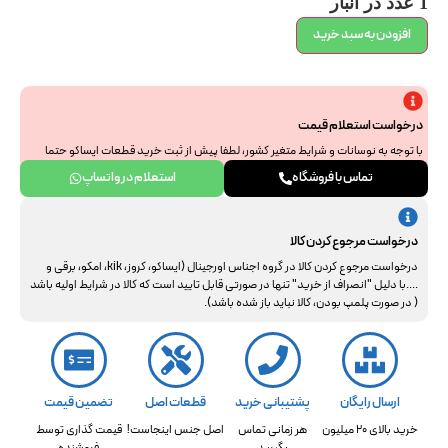
1 عدد در انبار
افزودن به سبد خرید
درخواست استعلام قیمت
با توجه به نوسانات و شرایط متغیر کشور، لطفا پیش از ثبت خرید قطعات ایساکو حتما
جهت استعلام نهایی با ما هماهنگ فرمایید. از همراهی و درک شما سپاسگزاریم.
تماس با فروشگاه
استعلام در واتساپ
درخواست مرجوع کردن کالا
درخواست مرجوع کردن کالا در گروه اجناس اورجینال (ایساکو، کروز، kik، امکو، برقی و
....با دلیل "انصراف از خرید" تنها در صورتی قابل تایید است که کالا در شرایط اولیه باشد
( در صورت پلمپ بودن، کالا نباید باز شده باشد).
ارسال رایگان
پشتیبانی خرید
قطعات اصل
تضمین قیمت
خرید بالای 20 میلیون
هر زمانی تماس
اصل جنس اینجاست!
قیمت گذاری توسط