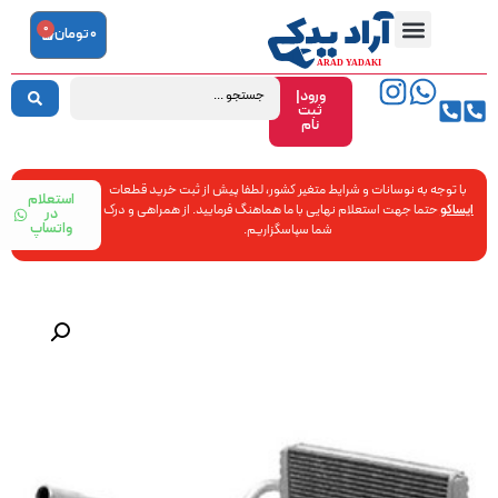
0
0
تومان
ورود|
ثبت
نام
با توجه به نوسانات و شرایط متغیر کشور، لطفا پیش از ثبت خرید قطعات
استعلام
ایساکو
حتما جهت استعلام نهایی با ما هماهنگ فرمایید. از همراهی و درک
در
واتساپ
شما سپاسگزاریم.