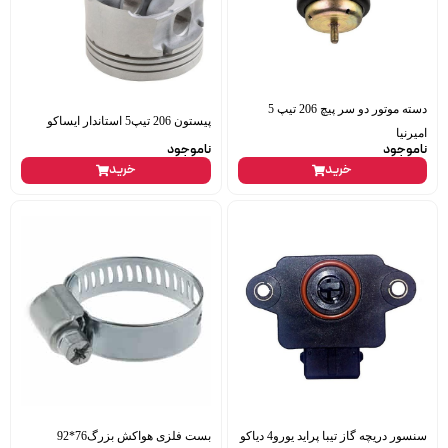
دسته موتور دو سر پیچ 206 تیپ 5
پیستون 206 تیپ5 استاندار ایساکو
امیرنیا
ناموجود
ناموجود
خرید
خرید
سنسور دریچه گاز تیبا پراید یورو4 دیاکو
بست فلزی هواکش بزرگ76*92