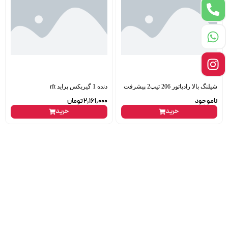
شیلنگ بالا رادیاتور 206 تیپ2 پیشرفت
دنده 1 گیربکس پراید rft
ناموجود
2,161,000
تومان
خرید
خرید