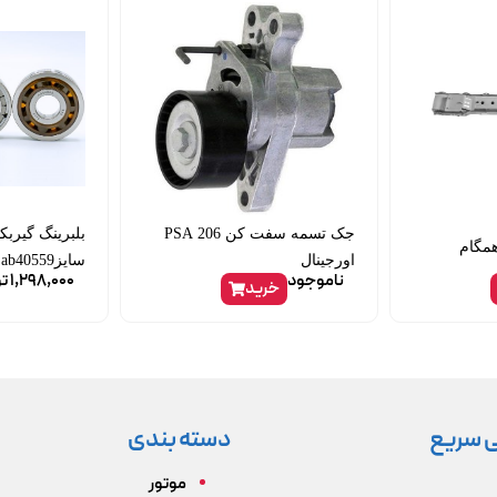
جک تسمه سفت کن 206 PSA
همگام
اورجینال
سایزab40559 برند s2b
ناموجود
1,298,000
ت
خرید
 سریع
دسته بندی
موتور