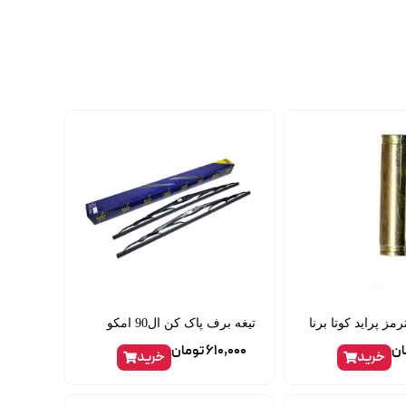
مز پراید کوتا برنا
تیغه برف پاک کن ال90 امکو
ان
610,000
تومان
خرید
خرید