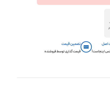
مکو،
ر
 اصل
تضمین قیمت
س اینجاست!
قیمت گذاری توسط فروشنده