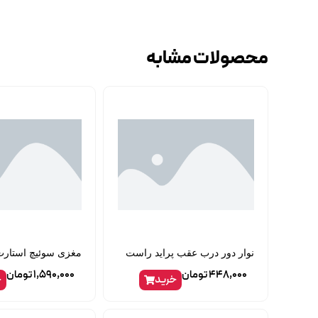
محصولات مشابه
نوار دور درب عقب پراید راست
مغزی سوئیچ استارت 206 نص
448,000
تومان
1,590,000
تومان
خرید
خ