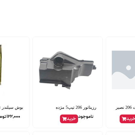
یر
رزیناتور 206 تیپ5 مژده
بوش سیلندر تر
ناموجود
122,000
توم
رید
خرید