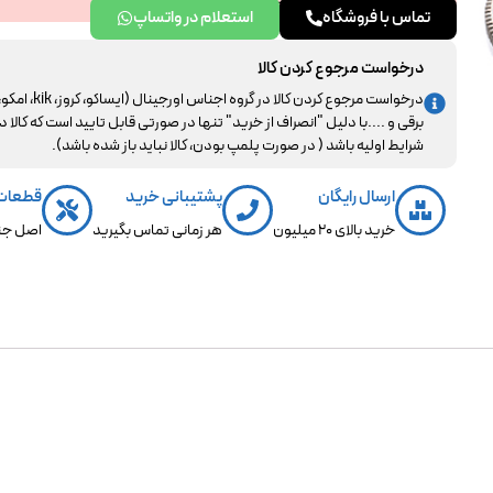
تماس با فروشگاه
استعلام در واتساپ
درخواست مرجوع کردن کالا
درخواست مرجوع کردن کالا در گروه اجناس اورجینال (ایساکو، کروز، kik، ا
برقی و ....با دلیل "انصراف از خرید" تنها در صورتی قابل تایید است که کالا د
شرایط اولیه باشد ( در صورت پلمپ بودن، کالا نباید باز شده باشد).
ارسال رایگان
پشتیبانی خرید
قطعات
خرید بالای 20 میلیون
هر زمانی تماس بگیرید
اصل جن