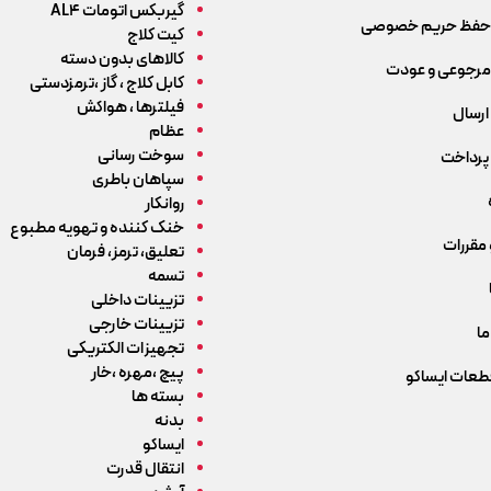
گیربکس اتومات AL4
حفظ حریم خصوصی
کیت کلاج
کالاهای بدون دسته
رجوعی و عودت
کابل کلاج ، گاز ،ترمزدستی
فیلترها ، هواکش
ارسال
عظام
سوخت رسانی
پرداخت
سپاهان باطری
روانکار
خنک کننده و تهویه مطبوع
 مقررات
تعلیق، ترمز، فرمان
تسمه
تزیینات داخلی
تزیینات خارجی
ما
تجهیزات الکتریکی
پیچ ،مهره ،خار
قطعات ایساکو
بسته ها
بدنه
ایساکو
انتقال قدرت