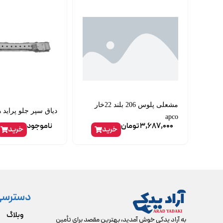
مشعلی پلوس 206 بلند 22خار
دیاق سپر جلو پراید 
apco
3,687,000
تومان
ناموجود
خرید
خرید
دسترسی
وبلاگ
به آراد یدکی خوش آمدید، بهترین مقصد برای تأمین