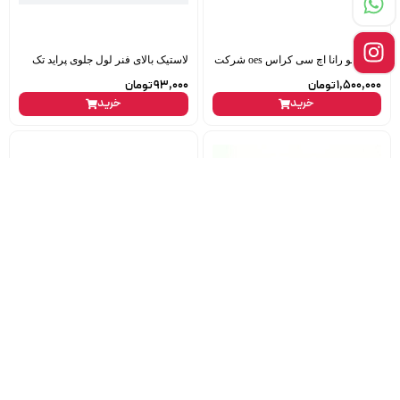
لنت جلو رانا اچ سی کراس oes شرکت
لاستیک بالای فنر لول جلوی پراید تک
1,500,000
تومان
93,000
تومان
خرید
خرید
سوکت سنسور اکسیژن ال90 اصلی
وایر شمع سمند ef7 برند pskco
480,000
تومان
370,000
تومان
خرید
خرید