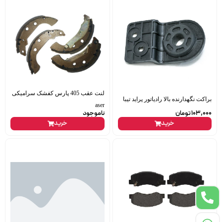
لنت عقب 405 پارس کفشک سرامیکی
براکت نگهدارنده بالا رادیاتور پراید تیبا
aser
103,000
تومان
ناموجود
خرید
خرید