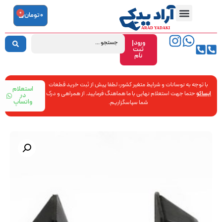
0
0
تومان
ورود|
ثبت
نام
با توجه به نوسانات و شرایط متغیر کشور، لطفا پیش از ثبت خرید قطعات
استعلام
ایساکو
حتما جهت استعلام نهایی با ما هماهنگ فرمایید. از همراهی و درک
در
واتساپ
شما سپاسگزاریم.