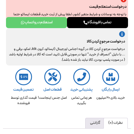
درخواست استعلام قیمت
با توجه به نوسانات و شرایط متغیر کشور، لطفا پیش از ثبت خرید قطعات ایساکو حتما
جهت استعلام نهایی با ما هماهنگ فرمایید. از همراهی و درک شما سپاسگزاریم.
تماس با فروشگاه
استعلام در واتساپ
درخواست مرجوع کردن کالا
درخواست مرجوع کردن کالا در گروه اجناس اورجینال (ایساکو، کروز، kik، امکو، برقی و
....با دلیل "انصراف از خرید" تنها در صورتی قابل تایید است که کالا در شرایط اولیه باشد
( در صورت پلمپ بودن، کالا نباید باز شده باشد).
ارسال رایگان
پشتیبانی خرید
قطعات اصل
تضمین قیمت
خرید بالای 20 میلیون
هر زمانی تماس
اصل جنس اینجاست!
قیمت گذاری توسط
بگیرید
فروشنده
نظرات (0)
گارانتی