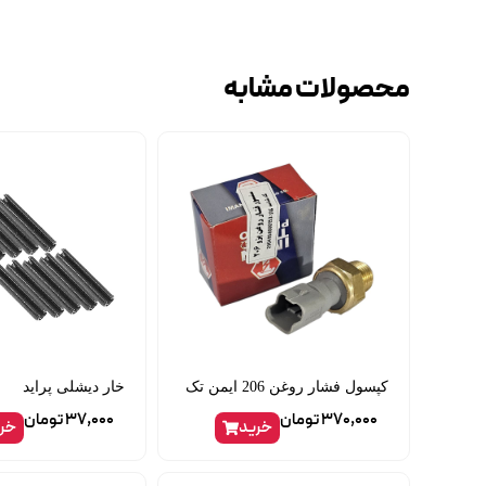
محصولات مشابه
کپسول فشار روغن 206 ایمن تک
خار دیشلی پراید
370,000
تومان
37,000
تومان
خرید
خر