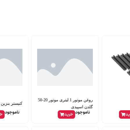
روغن موتور 1 لیتری موتور 20-50
کنیستر بنزین 206 ایساکو
گلدن اسپیدی
ناموجود
ناموجود
ید
خرید
خر