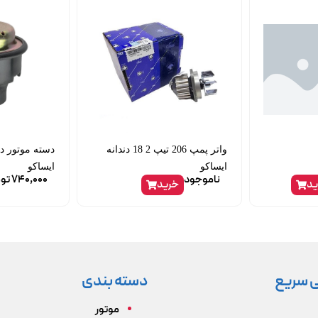
واتر پمپ 206 تیپ 2 18 دندانه
ایساکو
ایساکو
ناموجود
740,000
تو
ید
خرید
 سریع
دسته بندی
موتور