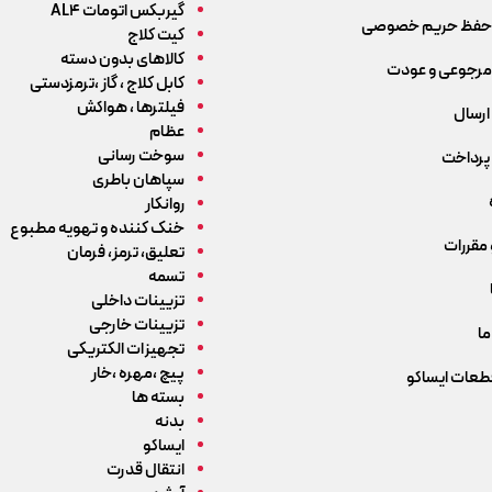
گیربکس اتومات AL4
حفظ حریم خصوصی
کیت کلاج
کالاهای بدون دسته
رجوعی و عودت
کابل کلاج ، گاز ،ترمزدستی
فیلترها ، هواکش
ارسال
عظام
سوخت رسانی
پرداخت
سپاهان باطری
روانکار
خنک کننده و تهویه مطبوع
 مقررات
تعلیق، ترمز، فرمان
تسمه
تزیینات داخلی
تزیینات خارجی
ما
تجهیزات الکتریکی
پیچ ،مهره ،خار
قطعات ایساکو
بسته ها
بدنه
ایساکو
انتقال قدرت