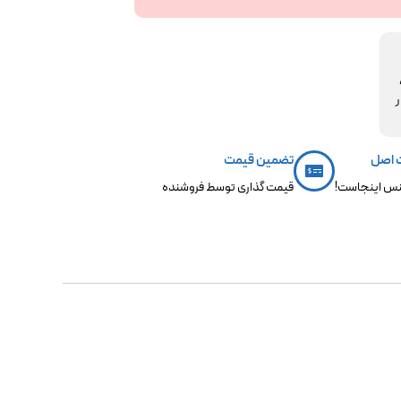
مکو،
ر
 اصل
تضمین قیمت
س اینجاست!
قیمت گذاری توسط فروشنده