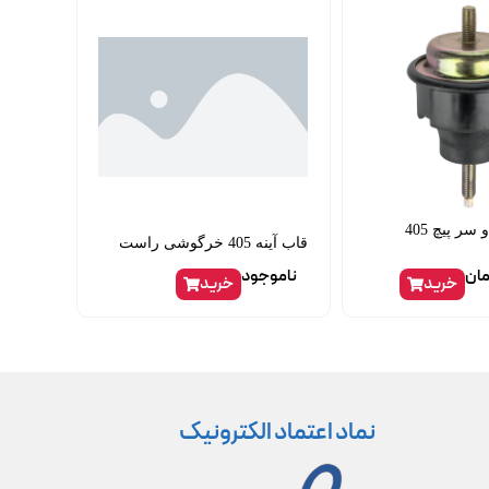
دسته موتور دو سر پیچ 405
قاب آینه 405 خرگوشی راست
مان
ناموجود
خرید
خرید
نماد اعتماد الکترونیک