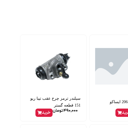
سیلندر ترمز چرخ عقب تیبا ریو
151 قطعه گستر
490,000
تومان
ید
خرید