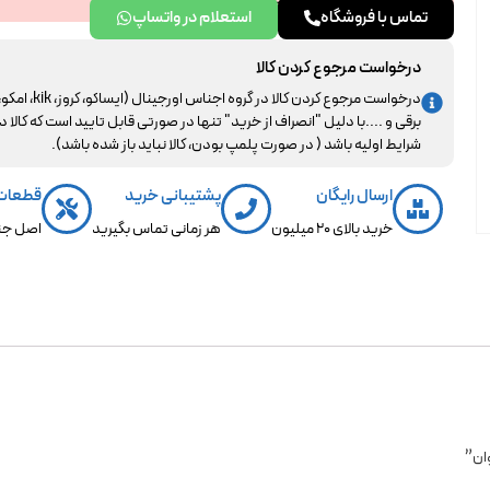
تماس با فروشگاه
استعلام در واتساپ
درخواست مرجوع کردن کالا
درخواست مرجوع کردن کالا در گروه اجناس اورجینال (ایساکو، کروز، kik، ا
برقی و ....با دلیل "انصراف از خرید" تنها در صورتی قابل تایید است که کالا د
شرایط اولیه باشد ( در صورت پلمپ بودن، کالا نباید باز شده باشد).
ارسال رایگان
پشتیبانی خرید
قطعات
خرید بالای 20 میلیون
هر زمانی تماس بگیرید
اصل جن
ان”