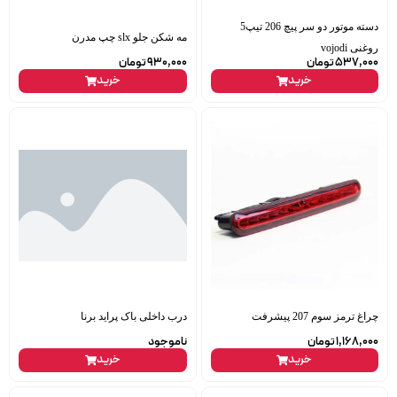
دسته موتور دو سر پیچ 206 تیپ5
مه شکن جلو slx چپ مدرن
روغنی vojodi
537,000
تومان
930,000
تومان
خرید
خرید
چراغ ترمز سوم 207 پیشرفت
درب داخلی باک پراید برنا
1,168,000
تومان
ناموجود
خرید
خرید