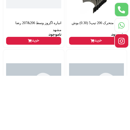
یاتاقان متحرک 206 تیپ5 (0.30) بوش
انباره اگزوز وسط 206&207 رضا
ایران
مشهد
ناموجود
ناموجود
خرید
خرید
مغزی کشویی کامل 5 وعقب گیربکس
خطر عقب پارس راست جمع ساز
پراید koartex
1,700,000
تومان
1,820,000
تومان