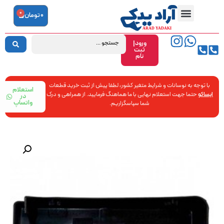
0
0
تومان
ورود|
ثبت
نام
با توجه به نوسانات و شرایط متغیر کشور، لطفا پیش از ثبت خرید قطعات
استعلام
ایساکو
حتما جهت استعلام نهایی با ما هماهنگ فرمایید. از همراهی و درک
در
واتساپ
شما سپاسگزاریم.