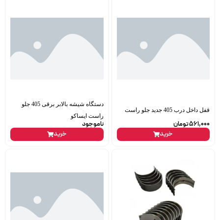
دستگاه شیشه بالابر برقی 405 جلو
قفل داخل درب 405 جدید جلو راست
راست ایساکو
561,000
تومان
ناموجود
خرید
خرید