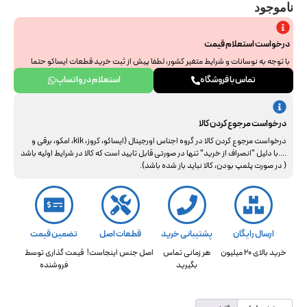
ناموجود
درخواست استعلام قیمت
با توجه به نوسانات و شرایط متغیر کشور، لطفا پیش از ثبت خرید قطعات ایساکو حتما
جهت استعلام نهایی با ما هماهنگ فرمایید. از همراهی و درک شما سپاسگزاریم.
تماس با فروشگاه
استعلام در واتساپ
درخواست مرجوع کردن کالا
درخواست مرجوع کردن کالا در گروه اجناس اورجینال (ایساکو، کروز، kik، امکو، برقی و
....با دلیل "انصراف از خرید" تنها در صورتی قابل تایید است که کالا در شرایط اولیه باشد
( در صورت پلمپ بودن، کالا نباید باز شده باشد).
ارسال رایگان
پشتیبانی خرید
قطعات اصل
تضمین قیمت
خرید بالای 20 میلیون
هر زمانی تماس
اصل جنس اینجاست!
قیمت گذاری توسط
بگیرید
فروشنده