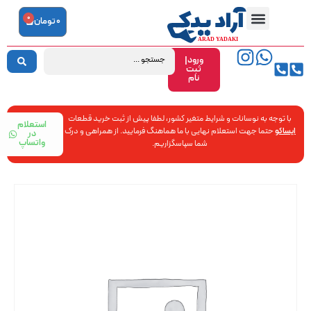
0
0
تومان
ورود|
ثبت
نام
با توجه به نوسانات و شرایط متغیر کشور، لطفا پیش از ثبت خرید قطعات
استعلام
ایساکو
حتما جهت استعلام نهایی با ما هماهنگ فرمایید. از همراهی و درک
در
واتساپ
شما سپاسگزاریم.