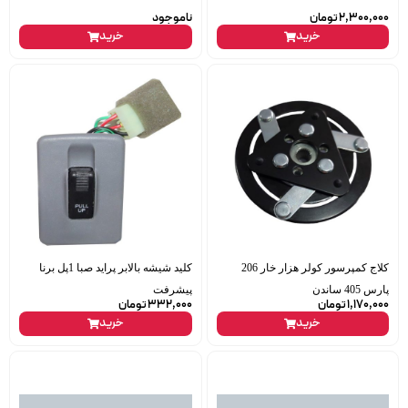
2,300,000
تومان
ناموجود
خرید
خرید
کلاج کمپرسور کولر هزار خار 206
کلید شیشه بالابر پراید صبا 1پل برنا
پارس 405 ساندن
پیشرفت
1,170,000
تومان
332,000
تومان
خرید
خرید