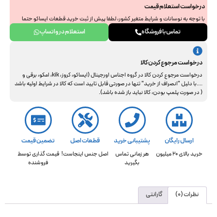
درخواست استعلام قیمت
با توجه به نوسانات و شرایط متغیر کشور، لطفا پیش از ثبت خرید قطعات ایساکو حتما
جهت استعلام نهایی با ما هماهنگ فرمایید. از همراهی و درک شما سپاسگزاریم.
تماس با فروشگاه
استعلام در واتساپ
درخواست مرجوع کردن کالا
درخواست مرجوع کردن کالا در گروه اجناس اورجینال (ایساکو، کروز، kik، امکو، برقی و
....با دلیل "انصراف از خرید" تنها در صورتی قابل تایید است که کالا در شرایط اولیه باشد
( در صورت پلمپ بودن، کالا نباید باز شده باشد).
ارسال رایگان
پشتیبانی خرید
قطعات اصل
تضمین قیمت
خرید بالای 20 میلیون
هر زمانی تماس
اصل جنس اینجاست!
قیمت گذاری توسط
بگیرید
فروشنده
نظرات (0)
گارانتی