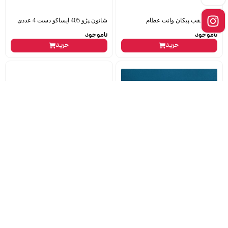
کمک عقب پیکان وانت عظام
شاتون پژو 405 ایساکو دست 4 عددی
ناموجود
ناموجود
خرید
خرید
شیلنگ بالا رادیاتور 405 کلاسیک
کاسه نمد چرخ عقب پراید odm
پیشرفت پولاسا
144,000
تومان
909,000
تومان
خرید
خرید