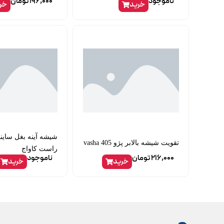
ناموجود
196,000
تومان
خرید
خر
شیشه آینه بغل ساینا
تقویت شیشه بالابر پژو 405 vasha
راست کاواج
216,000
تومان
ناموجود
خرید
خرید