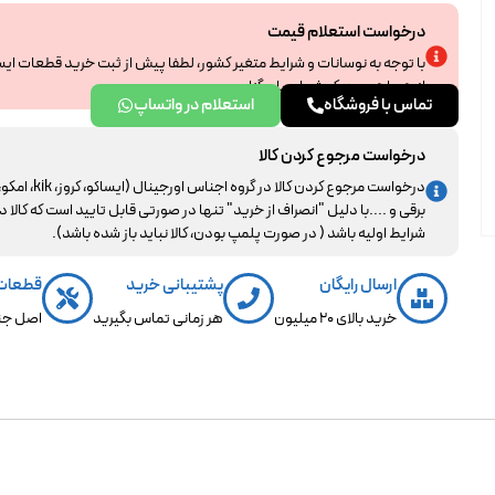
درخواست استعلام قیمت
با توجه به نوسانات و شرایط متغیر کشور، لطفا پیش از ثبت خرید قطعات ای
از همراهی و درک شما سپاسگزاریم.
تماس با فروشگاه
استعلام در واتساپ
درخواست مرجوع کردن کالا
درخواست مرجوع کردن کالا در گروه اجناس اورجینال (ایساکو، کروز، kik، ا
برقی و ....با دلیل "انصراف از خرید" تنها در صورتی قابل تایید است که کالا د
شرایط اولیه باشد ( در صورت پلمپ بودن، کالا نباید باز شده باشد).
ارسال رایگان
پشتیبانی خرید
قطعات
خرید بالای 20 میلیون
هر زمانی تماس بگیرید
اصل جن