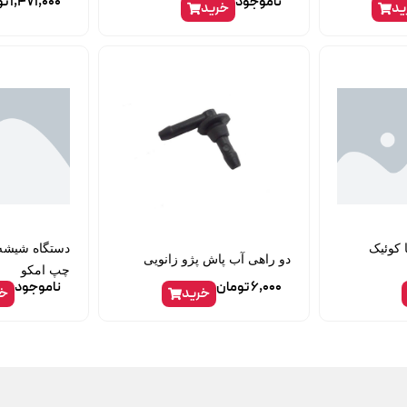
ناموجود
1,471,000
تو
ید
خرید
 کوئیک
دستگاه شیشه ب
دو راهی آب پاش پژو زانویی
چپ امکو
6,000
تومان
ناموجود
خرید
خر