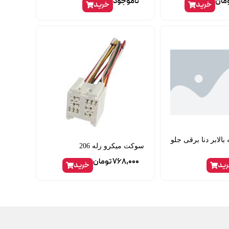
مان
ناموجود
خرید
خرید
الابر دنا برقی جلو
سوکت میکرو رله 206
768,000
تومان
ید
خرید