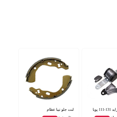
1 پویا
لنت جلو تیبا عظام