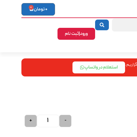
0
0
تومان
ورود|ثبت نام
زاریم.
استعلام در واتساپ
+
-