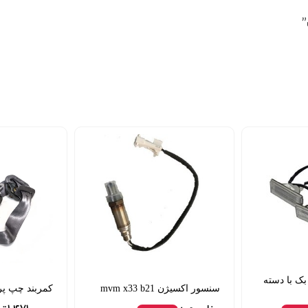
بک با دسته
سنسور اکسیژن mvm x33 b21
کمربند چپ پراید 131-11