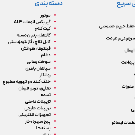
 سریع
دسته بندی
موتور
گیربکس اتومات AL4
حفظ حریم خصوصی
کیت کلاج
کالاهای بدون دسته
رجوعی و عودت
کابل کلاج ، گاز ،ترمزدستی
فیلترها ، هواکش
ارسال
عظام
سوخت رسانی
پرداخت
سپاهان باطری
روانکار
خنک کننده و تهویه مطبوع
 مقررات
تعلیق، ترمز، فرمان
تسمه
تزیینات داخلی
تزیینات خارجی
ما
تجهیزات الکتریکی
پیچ ،مهره ،خار
قطعات ایساکو
بسته ها
بدنه