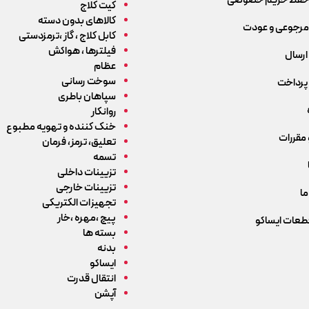
حفظ حریم خصوصی
کیت کلاج
کالاهای بدون دسته
رجوعی و عودت
کابل کلاج ، گاز ،ترمزدستی
فیلترها ، هواکش
ارسال
عظام
سوخت رسانی
پرداخت
سپاهان باطری
روانکار
خنک کننده و تهویه مطبوع
 مقررات
تعلیق، ترمز، فرمان
تسمه
تزیینات داخلی
تزیینات خارجی
ما
تجهیزات الکتریکی
پیچ ،مهره ،خار
قطعات ایساکو
بسته ها
بدنه
ایساکو
انتقال قدرت
آپشن