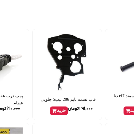
لوله برگشت روغن سمند ef7 دنا
قاب تسمه تایم 206 تیپ5 جلویی
عظام
291,000
تومان
610,000
توم
د
خرید