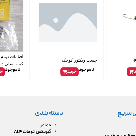
آفتامات دینام 
چسب ویکتور کوچک
کیت اصلی دیا
ناموجود
ناموجود
د
خرید
خر
 سریع
دسته بندی
موتور
گیربکس اتومات AL4