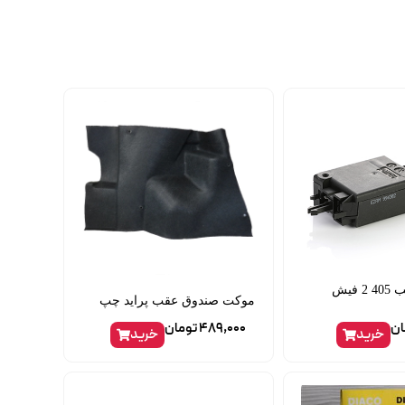
پمپ درب عقب 405 2 فیش
موکت صندوق عقب پراید چپ
ان
489,000
تومان
خرید
خرید