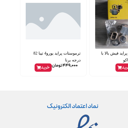
پراید فیش بالا با
ترموستات پراید یورو4 تیبا 82
کو
درجه برنا
449,000
تومان
ید
خرید
نماد اعتماد الکترونیک