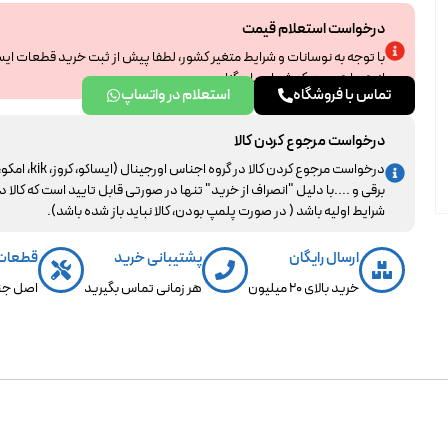
درخواست استعلام قیمت
با توجه به نوسانات و شرایط متغیر کشور، لطفا پیش از ثبت خرید قطعات ای
از همراهی و درک شما سپاسگزاریم.
تماس با فروشگاه
استعلام در واتساپ
درخواست مرجوع کردن کالا
درخواست مرجوع کردن کالا در گروه اجناس اورجینال (ایساکو، کروز، kik، ا
برقی و ....با دلیل "انصراف از خرید" تنها در صورتی قابل تایید است که کالا د
شرایط اولیه باشد ( در صورت پلمپ بودن، کالا نباید باز شده باشد).
ارسال رایگان
پشتیبانی خرید
قطعات
خرید بالای 20 میلیون
هر زمانی تماس بگیرید
اصل جن