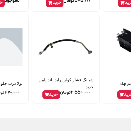
545,000
تومان
ناموجود
ید
خرید
خر
شیلنگ فشار کولر پراید بلند پایین
skp
لولا درب جلو 
جدید
2,554,000
تومان
470,000
تو
رید
خرید