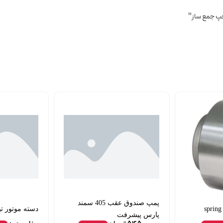
پمپ صندوق عقب 405 سمند
دسته موتور تیبا ش
پارس پیشرفت