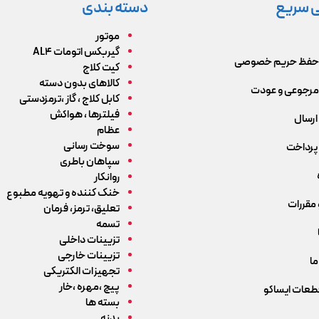
 سریع
دسته بندی
موتور
گیربکس اتومات AL4
حفظ حریم خصوصی
کیت کلاج
کالاهای بدون دسته
رجوعی و عودت
کابل کلاج ، گاز ،ترمزدستی
فیلترها ، هواکش
ارسال
عظام
سوخت رسانی
پرداخت
سپاهان باطری
روانکار
خنک کننده و تهویه مطبوع
 مقررات
تعلیق، ترمز، فرمان
تسمه
تزیینات داخلی
تزیینات خارجی
ما
تجهیزات الکتریکی
پیچ ،مهره ،خار
قطعات ایساکو
بسته ها
بدنه