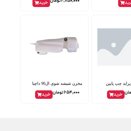
2,750,000
تومان
ید
خرید
پراید چپ پایین
مخزن شیشه شوی ال90 داچیا
مان
654,000
تومان
خرید
خرید