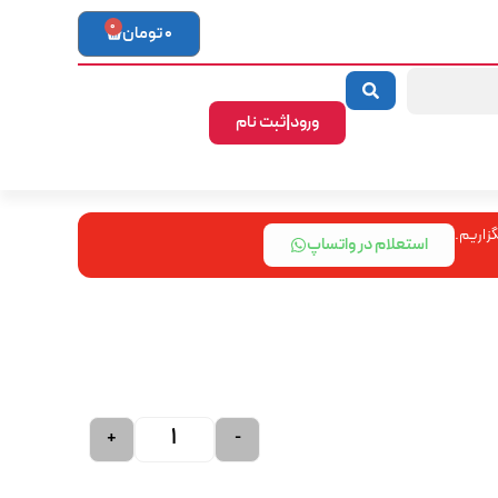
0
0
تومان
ورود|ثبت نام
زاریم.
استعلام در واتساپ
+
-