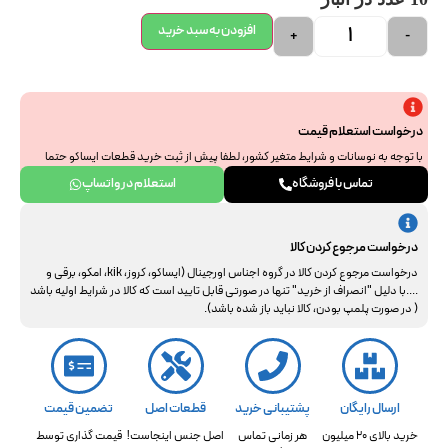
افزودن به سبد خرید
+
-
درخواست استعلام قیمت
با توجه به نوسانات و شرایط متغیر کشور، لطفا پیش از ثبت خرید قطعات ایساکو حتما
جهت استعلام نهایی با ما هماهنگ فرمایید. از همراهی و درک شما سپاسگزاریم.
تماس با فروشگاه
استعلام در واتساپ
درخواست مرجوع کردن کالا
درخواست مرجوع کردن کالا در گروه اجناس اورجینال (ایساکو، کروز، kik، امکو، برقی و
....با دلیل "انصراف از خرید" تنها در صورتی قابل تایید است که کالا در شرایط اولیه باشد
( در صورت پلمپ بودن، کالا نباید باز شده باشد).
ارسال رایگان
پشتیبانی خرید
قطعات اصل
تضمین قیمت
خرید بالای 20 میلیون
هر زمانی تماس
اصل جنس اینجاست!
قیمت گذاری توسط