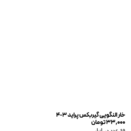
خار النگویی گیربکس پراید 3-4
33,000
تومان
10 عدد در انبار