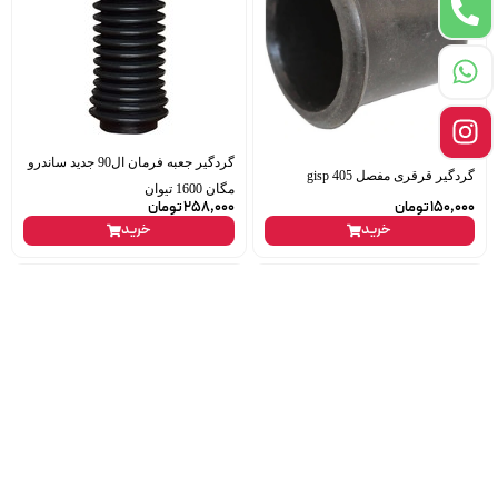
گردگیر جعبه فرمان ال90 جدید ساندرو
گردگیر قرقری مفصل 405 gisp
مگان 1600 تیوان
150,000
تومان
258,000
تومان
خرید
خرید