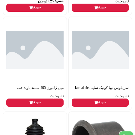
ناموجود
1,598,000
تومان
خرید
خرید
سر پلوس تیبا کوئیک ساینا kokial abs
میل ژامبون 405 سمند باوند چپ
ناموجود
ناموجود
خرید
خرید