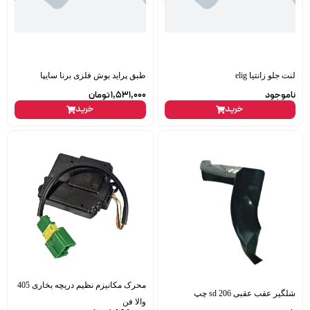
لنت جلو زانتیا elig
طبق پراید بوش فلزی برنا سایپا
ناموجود
1,531,000
تومان
خرید
خرید
محرک مکانیزم نظیم دریچه بخاری 405
شلگیر عقب عقبی 206 sd چپ
والا فن