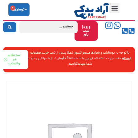
0
0
تومان
ورود|
ثبت
نام
با توجه به نوسانات و شرایط متغیر کشور، لطفا پیش از ثبت خرید قطعات
استعلام
ایساکو
حتما جهت استعلام نهایی با ما هماهنگ فرمایید. از همراهی و درک
در
واتساپ
شما سپاسگزاریم.