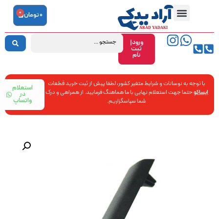
0
0
تومان
ورود|
ثبت
نام
با توجه به نوسانات و شرایط متغیر کشور، لطفا پیش از ثبت خرید قطعات
استعلام
ایساکو
حتما جهت استعلام نهایی با ما هماهنگ فرمایید. از همراهی و درک
در
واتساپ
شما سپاسگزاریم.