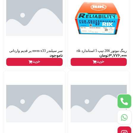
رینگ موتور 206 تیپ 5 استاندارد rik
سر سیلندر mvm x33 پر قدیم وارداتی
3,776,000
تومان
ناموجود
خرید
خرید