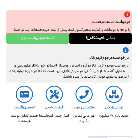
درخواست استعلام قیمت
با توجه به نوسانات و شرایط متغیر کشور، لطفا پیش از ثبت خرید قطعات ایساکو حتما
جهت استعلام نهایی با ما هماهنگ فرمایید. از همراهی و درک شما سپاسگزاریم.
تماس با فروشگاه
استعلام در واتساپ
درخواست مرجوع کردن کالا
درخواست مرجوع کردن کالا در گروه اجناس اورجینال (ایساکو، کروز، kik، امکو، برقی و
....با دلیل "انصراف از خرید" تنها در صورتی قابل تایید است که کالا در شرایط اولیه باشد
( در صورت پلمپ بودن، کالا نباید باز شده باشد).
ارسال رایگان
پشتیبانی خرید
قطعات اصل
تضمین قیمت
خرید بالای 20 میلیون
هر زمانی تماس
اصل جنس اینجاست!
قیمت گذاری توسط
بگیرید
فروشنده