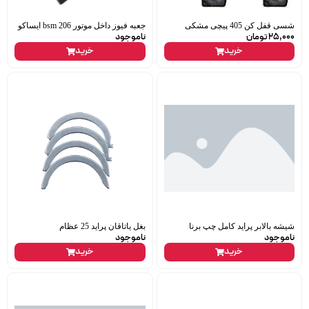
شسی قفل کن 405 پیچی مشکی
جعبه فیوز داخل موتور 206 bsm ایساکو
25,000
تومان
ناموجود
خرید
خرید
شیشه بالابر پراید کامل چپ برنا
بغل یاتاقان پراید 25 عظام
ناموجود
ناموجود
خرید
خرید