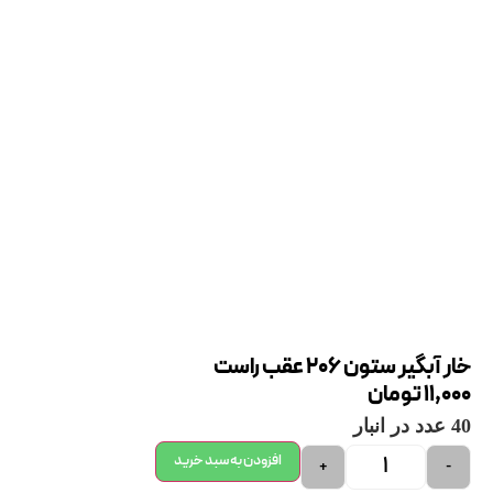
خار آبگیر ستون 206 عقب راست
11,000
تومان
40 عدد در انبار
افزودن به سبد خرید
+
-