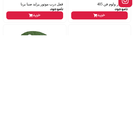
سلکتور ولوم فن 405
قفل درب موتور پراید صبا برنا
ناموجود
ناموجود
خرید
خرید
اورینگ مهره باک ال90 پلاستیکی داچیا
واشر اویل پمپ mvm x33 s شرکتی
107,000
تومان
ناموجود
خرید
خرید