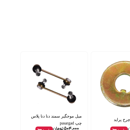
میل موجگیر سمند دنا دنا پلاس
رخ پراید
چپ pasargad
ن
504,000
تومان