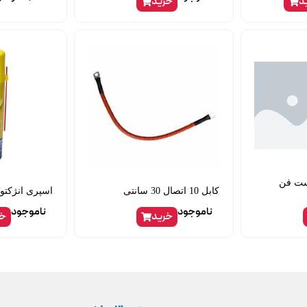
د
خرید
 ال90 راست فن
کابل 10 اتصال 30 سانتی
اسپری انژکتو
ناموجود
ناموجود
خرید
خر