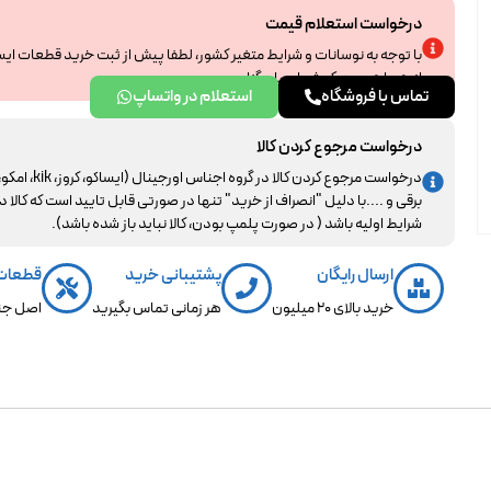
درخواست استعلام قیمت
با توجه به نوسانات و شرایط متغیر کشور، لطفا پیش از ثبت خرید قطعات ای
از همراهی و درک شما سپاسگزاریم.
تماس با فروشگاه
استعلام در واتساپ
درخواست مرجوع کردن کالا
درخواست مرجوع کردن کالا در گروه اجناس اورجینال (ایساکو، کروز، kik، ا
برقی و ....با دلیل "انصراف از خرید" تنها در صورتی قابل تایید است که کالا د
شرایط اولیه باشد ( در صورت پلمپ بودن، کالا نباید باز شده باشد).
ارسال رایگان
پشتیبانی خرید
قطعات
خرید بالای 20 میلیون
هر زمانی تماس بگیرید
اصل جن