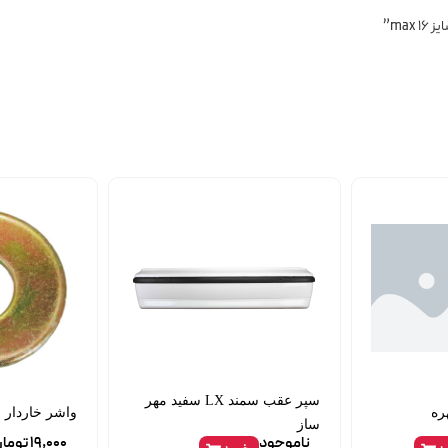
ma”
سپر عقب سمند LX سفید مهر
ره
واشر خاردار چ
ساز
ناموجود
19,000
توما