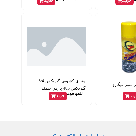
خرید
خرید
مغزی کشویی گیربکس 3/4
ر شور فیگارو
گیربکس 405 پارس سمند
ناموجود
ید
خرید