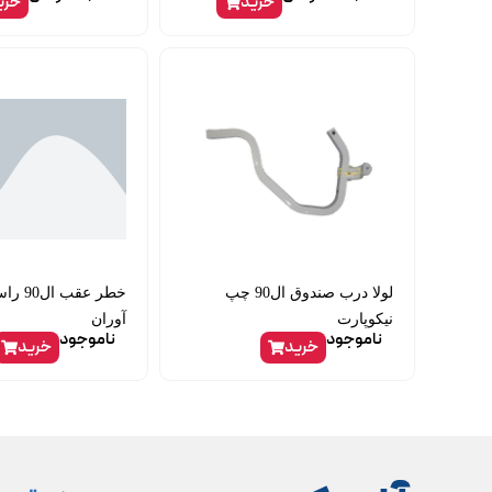
خرید
خری
لولا درب صندوق ال90 چپ
خطر عقب
نیکوپارت
آوران
ناموجود
ناموجود
خرید
خرید