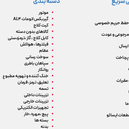
 سریع
دسته بندی
موتور
گیربکس اتومات AL4
حفظ حریم خصوصی
کیت کلاج
کالاهای بدون دسته
رجوعی و عودت
کابل کلاج ، گاز ،ترمزدستی
فیلترها ، هواکش
ارسال
عظام
سوخت رسانی
پرداخت
سپاهان باطری
روانکار
خنک کننده و تهویه مطبوع
 مقررات
تعلیق، ترمز، فرمان
تسمه
تزیینات داخلی
تزیینات خارجی
ما
تجهیزات الکتریکی
پیچ ،مهره ،خار
قطعات ایساکو
بسته ها
بدنه