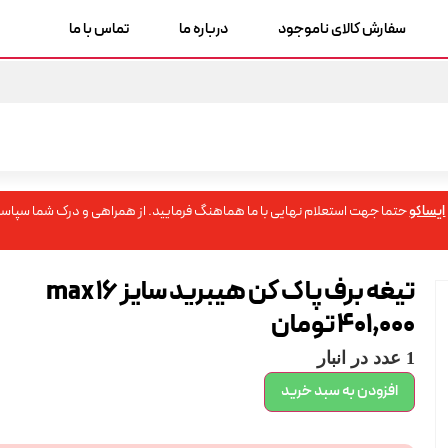
سفارش کالای ناموجود
درباره ما
تماس با ما
ایساکو
حتما جهت استعلام نهایی با ما هماهنگ فرمایید. از همراهی و درک شما سپاسگ
تیغه برف پاک کن هیبرید سایز 16 max
401,000
تومان
1 عدد در انبار
افزودن به سبد خرید