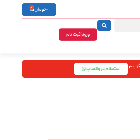
0
0
تومان
ورود|ثبت نام
زاریم.
استعلام در واتساپ