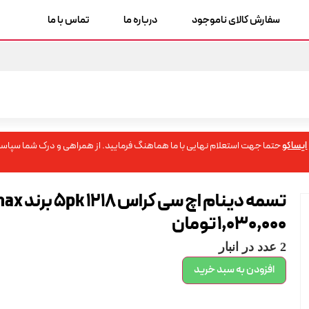
سفارش کالای ناموجود
درباره ما
تماس با ما
ایساکو
حتما جهت استعلام نهایی با ما هماهنگ فرمایید. از همراهی و درک شما سپاسگ
تسمه دینام اچ سی کراس 5pk 1218 برند max
1,030,000
تومان
2 عدد در انبار
افزودن به سبد خرید