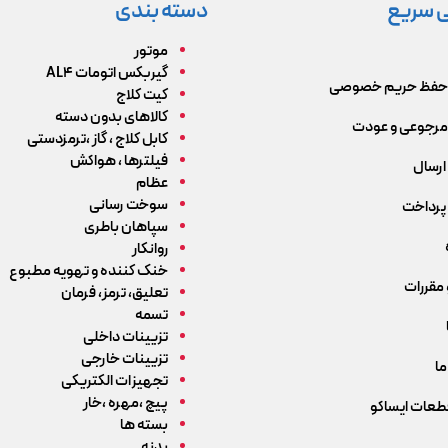
 سریع
دسته بندی
موتور
گیربکس اتومات AL4
حفظ حریم خصوصی
کیت کلاج
کالاهای بدون دسته
رجوعی و عودت
کابل کلاج ، گاز ،ترمزدستی
فیلترها ، هواکش
ارسال
عظام
سوخت رسانی
پرداخت
سپاهان باطری
روانکار
خنک کننده و تهویه مطبوع
 مقررات
تعلیق، ترمز، فرمان
تسمه
تزیینات داخلی
تزیینات خارجی
ما
تجهیزات الکتریکی
پیچ ،مهره ،خار
قطعات ایساکو
بسته ها
بدنه