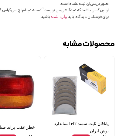
هنوز بررسی‌ای ثبت نشده است.
اولین کسی باشید که دیدگاهی می نویسد “تسمه دینام اچ سی کراس 5pk 1218 برند max”
برای فرستادن دیدگاه، باید
باشید.
وارد شده
محصولات مشابه
یاتاقان ثابت سمند ef7 استاندارد
خطر عقب پراید صبا چ
بوش ایران