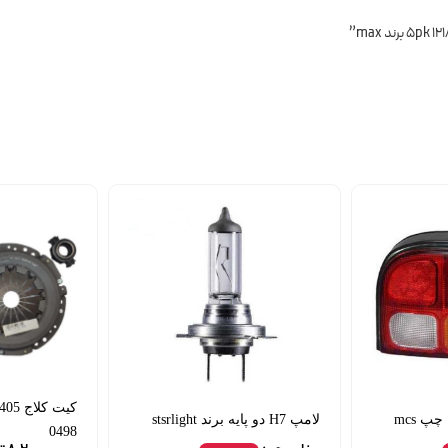
پ mcs
لامپ H7 دو پایه برند stsrlight
0498