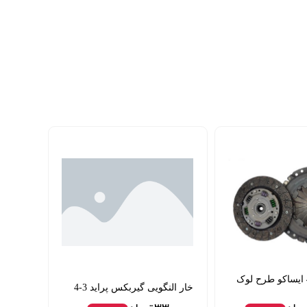
کیت کلاج 405 ایساکو طرح لوک
خار النگویی گیربکس پراید 3-4