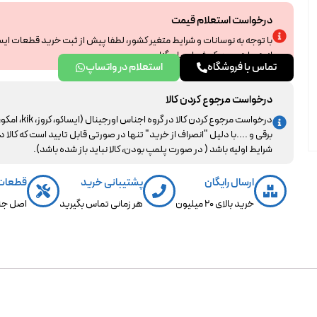
درخواست استعلام قیمت
با توجه به نوسانات و شرایط متغیر کشور، لطفا پیش از ثبت خرید قطعات ای
از همراهی و درک شما سپاسگزاریم.
تماس با فروشگاه
استعلام در واتساپ
درخواست مرجوع کردن کالا
درخواست مرجوع کردن کالا در گروه اجناس اورجینال (ایساکو، کروز، kik، ا
برقی و ....با دلیل "انصراف از خرید" تنها در صورتی قابل تایید است که کالا د
شرایط اولیه باشد ( در صورت پلمپ بودن، کالا نباید باز شده باشد).
ارسال رایگان
پشتیبانی خرید
قطعات
خرید بالای 20 میلیون
هر زمانی تماس بگیرید
اصل جن