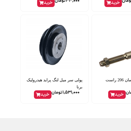
ومان
33,000
تومان
خرید
خرید
سیبک سر فرمان 206 راست
پولی سر میل لنگ پراید هیدرولیک
برنا
ان
1,531,000
تومان
خرید
خرید