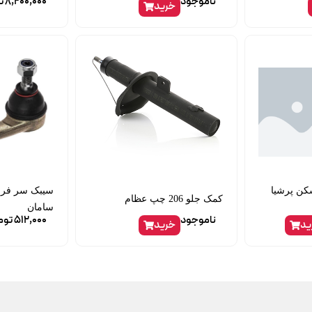
ناموجود
8,200,000
ت
خرید
کن پرشیا
کمک جلو 206 چپ عظام
سامان
ناموجود
512,000
توم
ید
خرید