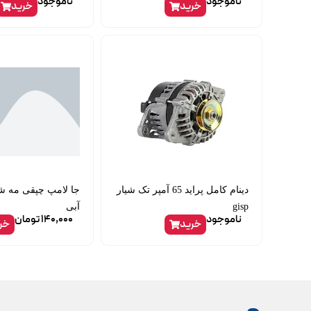
ناموجود
ناموجود
خرید
خرید
دینام کامل پراید 65 آمپر تک شیار
جا لامپ چپقی مه ش
gisp
آبی
ناموجود
140,000
تومان
خرید
خر