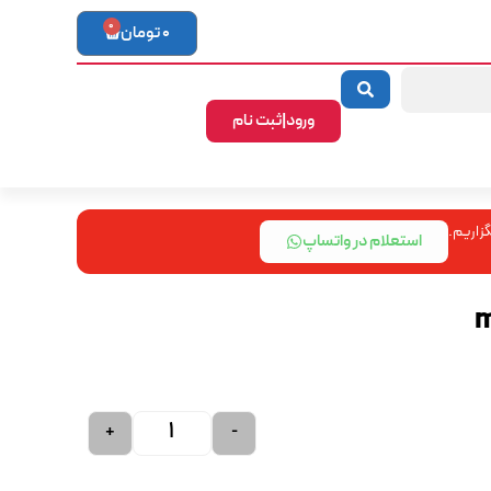
0
0
تومان
ورود|ثبت نام
زاریم.
استعلام در واتساپ
+
-