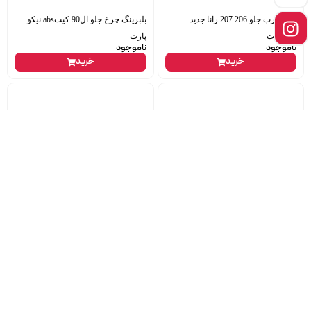
ترمز درب جلو 206 207 رانا جدید
بلبرینگ چرخ جلو ال90 کیتabs نیکو
پیشرفت
پارت
ناموجود
ناموجود
خرید
خرید
سر پلوس پراید 20 خار vortex abs
کیت کلاج 206 تیپ2 ترک آذین پارت
2,700,000
تومان
ناموجود
خرید
خرید