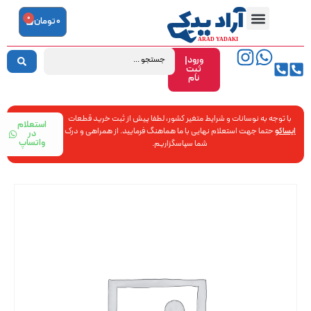
0
0
تومان
ورود|
ثبت
نام
با توجه به نوسانات و شرایط متغیر کشور، لطفا پیش از ثبت خرید قطعات
استعلام
ایساکو
حتما جهت استعلام نهایی با ما هماهنگ فرمایید. از همراهی و درک
در
واتساپ
شما سپاسگزاریم.