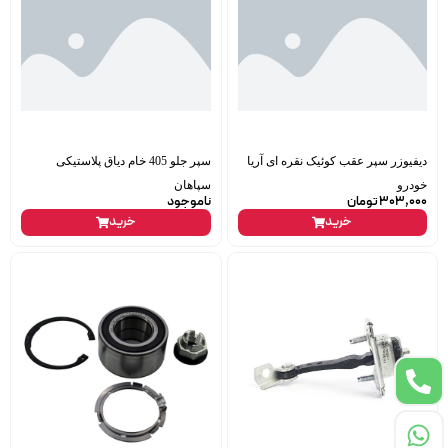
دیفیوزر سپر عقب کوئیک نقره ای آریا
سپر جلو 405 خام دیاق پلاستیکی
خودرو
سپاهان
303,000
تومان
ناموجود
خرید
خرید