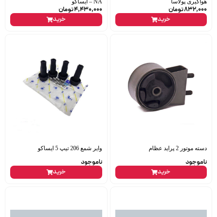
هواگیری پولاسا
– NA ایساکو
832,000
تومان
4,430,000
تومان
خرید
خرید
دسته موتور 2 پراید عظام
وایر شمع 206 تیپ 5 ایساکو
ناموجود
ناموجود
خرید
خرید