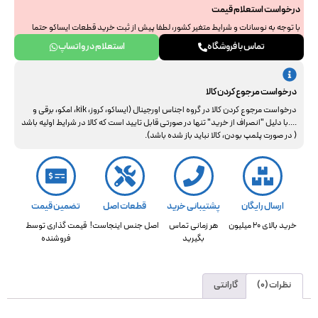
درخواست استعلام قیمت
با توجه به نوسانات و شرایط متغیر کشور، لطفا پیش از ثبت خرید قطعات ایساکو حتما
جهت استعلام نهایی با ما هماهنگ فرمایید. از همراهی و درک شما سپاسگزاریم.
تماس با فروشگاه
استعلام در واتساپ
درخواست مرجوع کردن کالا
درخواست مرجوع کردن کالا در گروه اجناس اورجینال (ایساکو، کروز، kik، امکو، برقی و
....با دلیل "انصراف از خرید" تنها در صورتی قابل تایید است که کالا در شرایط اولیه باشد
( در صورت پلمپ بودن، کالا نباید باز شده باشد).
ارسال رایگان
پشتیبانی خرید
قطعات اصل
تضمین قیمت
خرید بالای 20 میلیون
هر زمانی تماس
اصل جنس اینجاست!
قیمت گذاری توسط
بگیرید
فروشنده
نظرات (0)
گارانتی