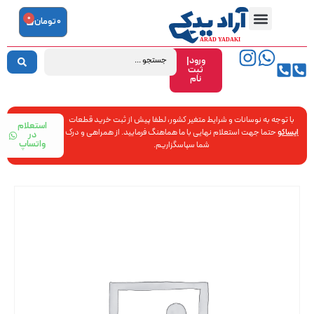
0
0
تومان
ورود|
ثبت
نام
با توجه به نوسانات و شرایط متغیر کشور، لطفا پیش از ثبت خرید قطعات
استعلام
ایساکو
حتما جهت استعلام نهایی با ما هماهنگ فرمایید. از همراهی و درک
در
واتساپ
شما سپاسگزاریم.