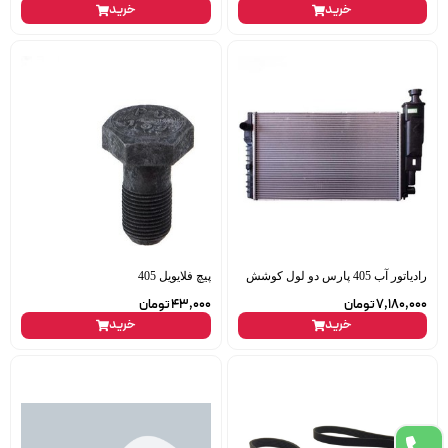
خرید
خرید
رادیاتور آب 405 پارس دو لول کوشش
پیچ فلایویل 405
7,180,000
تومان
43,000
تومان
خرید
خرید