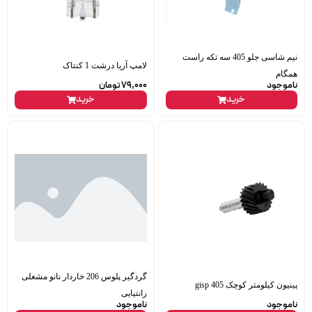
نیم شاسی جلو 405 سه تکه راست
لامپ آریا درشت 1 کنتاک
همگام
ناموجود
79,000
تومان
خرید
خرید
گردگیر پلوس 206 خاردار نانو مشعلی
پینیون کیلومتر کوچک 405 gisp
زانتیایی
ناموجود
ناموجود