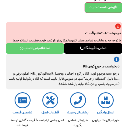
افزودن به سبد خرید
درخواست استعلام قیمت
با توجه به نوسانات و شرایط متغیر کشور، لطفا پیش از ثبت خرید قطعات ایساکو حتما
جهت استعلام نهایی با ما هماهنگ فرمایید. از همراهی و درک شما سپاسگزاریم.
تماس با فروشگاه
استعلام در واتساپ
درخواست مرجوع کردن کالا
درخواست مرجوع کردن کالا در گروه اجناس اورجینال (ایساکو، کروز، kik، امکو، برقی و
....با دلیل "انصراف از خرید" تنها در صورتی قابل تایید است که کالا در شرایط اولیه باشد
( در صورت پلمپ بودن، کالا نباید باز شده باشد).
ارسال رایگان
پشتیبانی خرید
قطعات اصل
تضمین قیمت
خرید بالای 20 میلیون
هر زمانی تماس
اصل جنس اینجاست!
قیمت گذاری توسط
بگیرید
فروشنده