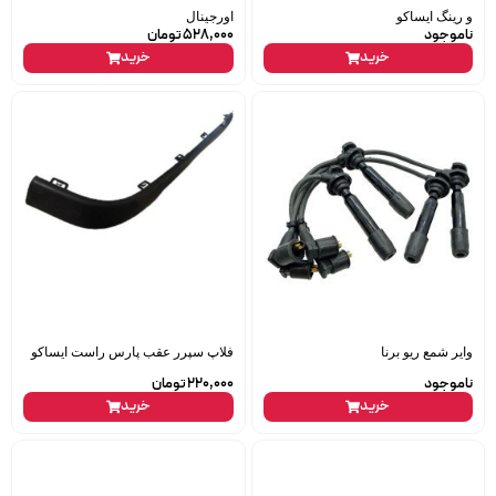
و رینگ ایساکو
اورجینال
ناموجود
528,000
تومان
خرید
خرید
وایر شمع ریو برنا
فلاپ سپرر عقب پارس راست ایساکو
ناموجود
220,000
تومان
خرید
خرید