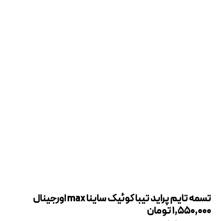
تسمه تایم پراید تیبا کوئیک ساینا max اورجینال
1,550,000
تومان