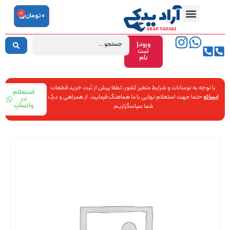
0
0
تومان
ورود|
ثبت
نام
با توجه به نوسانات و شرایط متغیر کشور، لطفا پیش از ثبت خرید قطعات
استعلام
ایساکو
حتما جهت استعلام نهایی با ما هماهنگ فرمایید. از همراهی و درک
در
واتساپ
شما سپاسگزاریم.