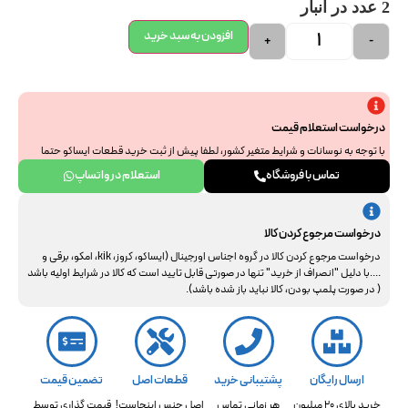
2 عدد در انبار
افزودن به سبد خرید
+
-
درخواست استعلام قیمت
با توجه به نوسانات و شرایط متغیر کشور، لطفا پیش از ثبت خرید قطعات ایساکو حتما
جهت استعلام نهایی با ما هماهنگ فرمایید. از همراهی و درک شما سپاسگزاریم.
تماس با فروشگاه
استعلام در واتساپ
درخواست مرجوع کردن کالا
درخواست مرجوع کردن کالا در گروه اجناس اورجینال (ایساکو، کروز، kik، امکو، برقی و
....با دلیل "انصراف از خرید" تنها در صورتی قابل تایید است که کالا در شرایط اولیه باشد
( در صورت پلمپ بودن، کالا نباید باز شده باشد).
ارسال رایگان
پشتیبانی خرید
قطعات اصل
تضمین قیمت
خرید بالای 20 میلیون
هر زمانی تماس
اصل جنس اینجاست!
قیمت گذاری توسط