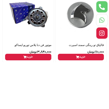
قالپاق تو رینگی سمند اسپرت
موتور فن دنا پلاس توربو ایساکو
70,000
تومان
3,840,000
تومان
خرید
خرید