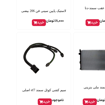
 عقب سمند-دنا
لاستیک پایین سینی فن 206 بیضی
مان
18,000
تومان
خرید
خرید
مند ملی بنزینی
سیم کشی کوئل سمند ef7 اصلی
ومان
ناموجود
خرید
خرید