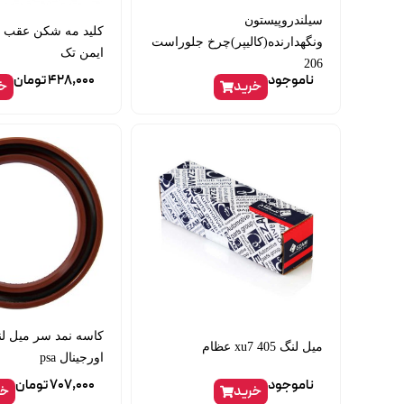
سیلندروپیستون
ونگهدارنده(کالیپر)چرخ جلوراست
ایمن تک
206
ناموجود
428,000
تومان
خرید
خر
میل لنگ 405 xu7 عظام
اورجینال psa
ناموجود
707,000
تومان
خرید
خر