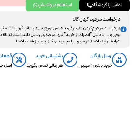
تماس با فروشگاه
استعلام در واتساپ
درخواست مرجوع کردن کالا
درخواست مرجوع کردن کالا در گروه اجناس اورجینال (ایساکو، کروز، kik، ا
برقی و ....با دلیل "انصراف از خرید" تنها در صورتی قابل تایید است که کالا د
شرایط اولیه باشد ( در صورت پلمپ بودن، کالا نباید باز شده باشد).
ارسال رایگان
پشتیبانی خرید
قطعات
خرید بالای 20 میلیون
هر زمانی تماس بگیرید
اصل جن