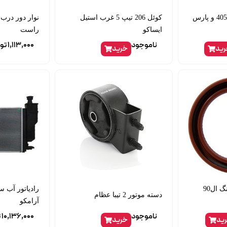
کلید مه شکن عقب 405 و پارس
کوئل 206 تیپ 5 غرب استیل
نوار دور درب
ایساکو
راست
ناموجود
1,113,000
تو
ید
خرید
کاسه نمد سر میل لنگ ال90
رادیاتور آب س
دسته موتور 2 تیبا عظام
آرامکو
ناموجود
10,136,000
ت
ید
خرید