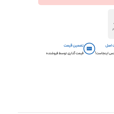
مکو،
ر
 اصل
تضمین قیمت
س اینجاست!
قیمت گذاری توسط فروشنده