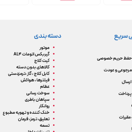
 سریع
دسته بندی
موتور
گیربکس اتومات AL4
حفظ حریم خصوصی
کیت کلاج
کالاهای بدون دسته
رجوعی و عودت
کابل کلاج ، گاز ،ترمزدستی
فیلترها ، هواکش
ارسال
عظام
سوخت رسانی
پرداخت
سپاهان باطری
روانکار
خنک کننده و تهویه مطبوع
 مقررات
تعلیق، ترمز، فرمان
تسمه