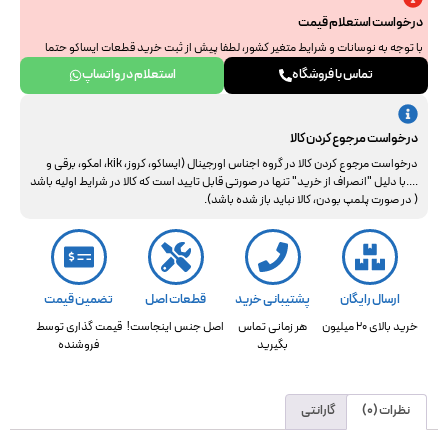
درخواست استعلام قیمت
با توجه به نوسانات و شرایط متغیر کشور، لطفا پیش از ثبت خرید قطعات ایساکو حتما
جهت استعلام نهایی با ما هماهنگ فرمایید. از همراهی و درک شما سپاسگزاریم.
تماس با فروشگاه
استعلام در واتساپ
درخواست مرجوع کردن کالا
درخواست مرجوع کردن کالا در گروه اجناس اورجینال (ایساکو، کروز، kik، امکو، برقی و
....با دلیل "انصراف از خرید" تنها در صورتی قابل تایید است که کالا در شرایط اولیه باشد
( در صورت پلمپ بودن، کالا نباید باز شده باشد).
ارسال رایگان
پشتیبانی خرید
قطعات اصل
تضمین قیمت
خرید بالای 20 میلیون
هر زمانی تماس
اصل جنس اینجاست!
قیمت گذاری توسط
بگیرید
فروشنده
نظرات (0)
گارانتی