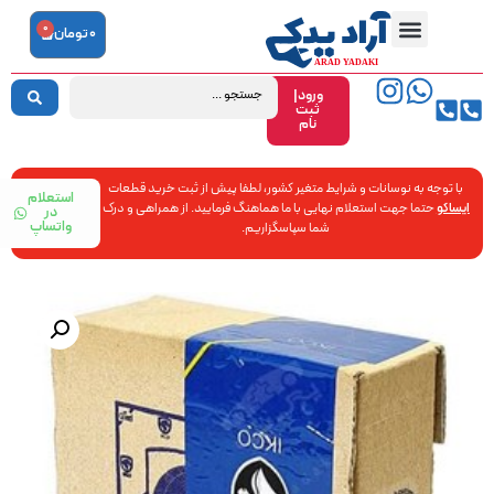
0
0
تومان
ورود|
ثبت
نام
با توجه به نوسانات و شرایط متغیر کشور، لطفا پیش از ثبت خرید قطعات
استعلام
ایساکو
حتما جهت استعلام نهایی با ما هماهنگ فرمایید. از همراهی و درک
در
واتساپ
شما سپاسگزاریم.