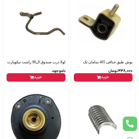
بوش طبق جناقی 405 سامان تک
لولا درب صندوق ال90 راست نیکوپارت
448,000
تومان
ناموجود
خرید
خرید