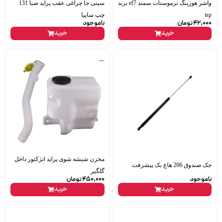
واشر هوزینگ ترموستات سمند ef7 برند
سینی جا چراغی عقب پراید صبا 131
tsp
چپ سایپا
42,000
تومان
ناموجود
خرید
خرید
مخزن شیشه شوی پراید انژکتور داخل
جک صندوق 206 هاچ بک پیشرفت
گلگیر
ناموجود
450,000
تومان
خرید
خرید