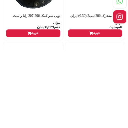
یاتاقان متحرک 206 تیپ2 (0.30) ایران
توپی سر کمک 206-207 رانا راست
بوش
تیوان
ناموجود
1,231,000
تومان
خرید
خرید
سنسور کیلومتر پراید مگنتی سایپا
پیچ دیسک صفحه 206 تیپ5
ناموجود
21,000
تومان
خرید
خرید