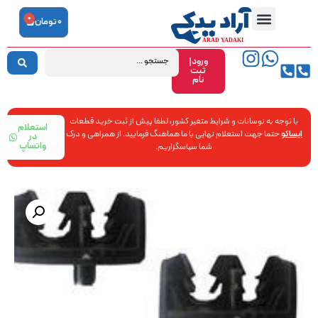
0
0
تومان
ورود|
ثبت
نام
با توجه به نوسانات و شرایط متغیر کشور، لطفا پیش از ثبت خرید قطعات
استعلام
ایساکو
حتما جهت استعلام نهایی با ما هماهنگ فرمایید. از همراهی و درک
در
واتساپ
شما سپاسگزاریم.