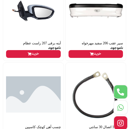
سپر عقب 206 سفید مهرخواه
آینه برقی 207 راست عظام
ناموجود
ناموجود
خرید
خرید
کابل 16 اتصال 30 سانتی
چسب آهن کوچک کاسپین