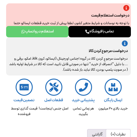
درخواست استعلام قیمت
با توجه به نوسانات و شرایط متغیر کشور، لطفا پیش از ثبت خرید قطعات ایساکو حتما
جهت استعلام نهایی با ما هماهنگ فرمایید. از همراهی و درک شما سپاسگزاریم.
تماس با فروشگاه
استعلام در واتساپ
درخواست مرجوع کردن کالا
درخواست مرجوع کردن کالا در گروه اجناس اورجینال (ایساکو، کروز، kik، امکو، برقی و
....با دلیل "انصراف از خرید" تنها در صورتی قابل تایید است که کالا در شرایط اولیه باشد
( در صورت پلمپ بودن، کالا نباید باز شده باشد).
ارسال رایگان
پشتیبانی خرید
قطعات اصل
تضمین قیمت
خرید بالای 20 میلیون
هر زمانی تماس
اصل جنس اینجاست!
قیمت گذاری توسط
بگیرید
فروشنده
نظرات (0)
گارانتی