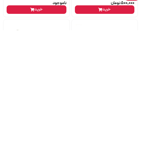
500,000
تومان
ناموجود
خرید
خرید
بادگیر فن پژو 405 سمند پارس ایساکو
واشر بغل اگزوز یورو4 سایپا
ناموجود
ناموجود
خرید
خرید