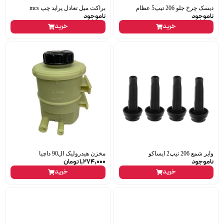
دیسک چرخ جلو 206 تیپ5 عظام
براکت میل تعادل پراید چپ mcs
ناموجود
ناموجود
خرید
خرید
وایر شمع 206 تیپ2 ایساکو
مخزن هیدرولیک ال90 داچیا
ناموجود
1,274,000
تومان
خرید
خرید