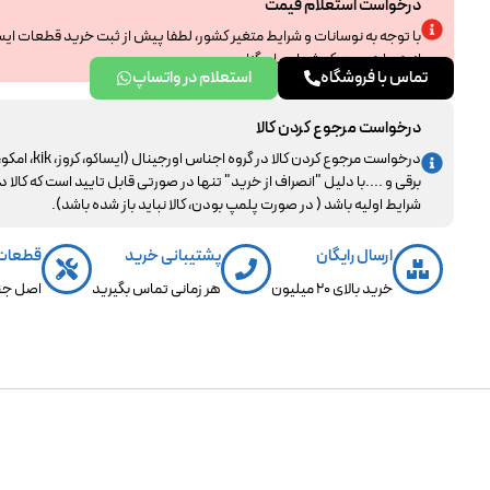
درخواست استعلام قیمت
با توجه به نوسانات و شرایط متغیر کشور، لطفا پیش از ثبت خرید قطعات ای
از همراهی و درک شما سپاسگزاریم.
تماس با فروشگاه
استعلام در واتساپ
درخواست مرجوع کردن کالا
درخواست مرجوع کردن کالا در گروه اجناس اورجینال (ایساکو، کروز، kik، ا
برقی و ....با دلیل "انصراف از خرید" تنها در صورتی قابل تایید است که کالا د
شرایط اولیه باشد ( در صورت پلمپ بودن، کالا نباید باز شده باشد).
ارسال رایگان
پشتیبانی خرید
قطعات
خرید بالای 20 میلیون
هر زمانی تماس بگیرید
اصل جن