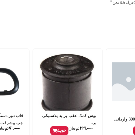
بوش کمک عقب پراید پلاستیکی
برنا
چپ پیشرفت
221,000
تومان
91,000
توما
خرید