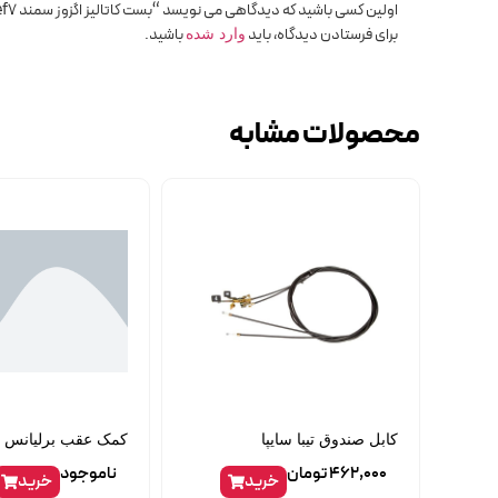
اولین کسی باشید که دیدگاهی می نویسد “بست کاتالیز اگزوز سمند ef7 بزرگ طلا تمن”
برای فرستادن دیدگاه، باید
باشید.
وارد شده
محصولات مشابه
کابل صندوق تیبا سایپا
کمک عقب برلیانس 300 وارداتی
462,000
تومان
ناموجود
خرید
خرید