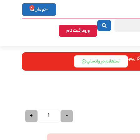
0
0
تومان
ورود|ثبت نام
زاریم.
استعلام در واتساپ
+
-