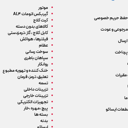
موتور
گیربکس اتومات AL4
حفظ حریم خصوصی
کیت کلاج
کالاهای بدون دسته
رجوعی و عودت
کابل کلاج ، گاز ،ترمزدستی
فیلترها ، هواکش
ارسال
عظام
سوخت رسانی
پرداخت
سپاهان باطری
روانکار
خنک کننده و تهویه مطبوع
 مقررات
تعلیق، ترمز، فرمان
تسمه
تزیینات داخلی
تزیینات خارجی
ما
تجهیزات الکتریکی
پیچ ،مهره ،خار
قطعات ایساکو
بسته ها
بدنه
ایساکو