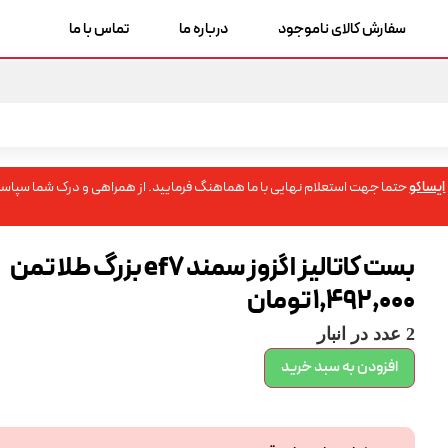
سفارش کالای ناموجود
درباره ما
تماس با ما
ایساکو
حتما جهت استعلام نهایی با ما هماهنگ فرمایید. از همراهی و درک شما سپاسگ
بست کاتالیز اگزوز سمند ef7 بزرگ طلا تمن
1,492,000
تومان
2 عدد در انبار
افزودن به سبد خرید