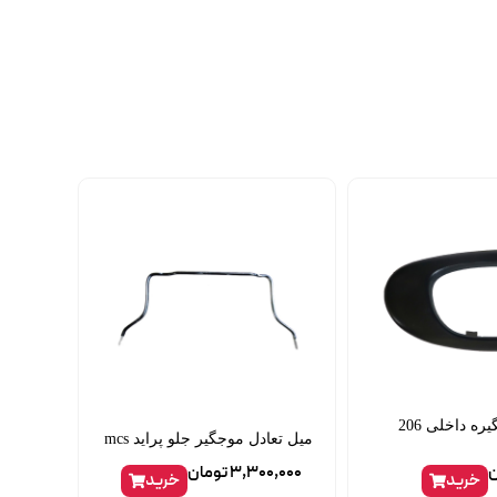
قاب دور دستگیره داخلی 206
میل تعادل موجگیر جلو پراید mcs
ن
3,300,000
تومان
خرید
خرید