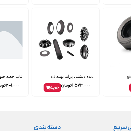
دنده دیشلی پراید بهینه rft
قاب جعبه فیوز 206 m
1,573,000
تومان
401,000
توم
خرید
 سریع
دسته بندی