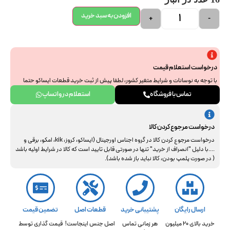
افزودن به سبد خرید
+
-
درخواست استعلام قیمت
با توجه به نوسانات و شرایط متغیر کشور، لطفا پیش از ثبت خرید قطعات ایساکو حتما
جهت استعلام نهایی با ما هماهنگ فرمایید. از همراهی و درک شما سپاسگزاریم.
تماس با فروشگاه
استعلام در واتساپ
درخواست مرجوع کردن کالا
درخواست مرجوع کردن کالا در گروه اجناس اورجینال (ایساکو، کروز، kik، امکو، برقی و
....با دلیل "انصراف از خرید" تنها در صورتی قابل تایید است که کالا در شرایط اولیه باشد
( در صورت پلمپ بودن، کالا نباید باز شده باشد).
ارسال رایگان
پشتیبانی خرید
قطعات اصل
تضمین قیمت
خرید بالای 20 میلیون
هر زمانی تماس
اصل جنس اینجاست!
قیمت گذاری توسط