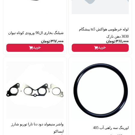
لوله خرطومی هواکش tu5 پیشگام
شیلنگ بخاری ال90 ورودی کوتاه تیوان
3030 دهن نازک
381,000
تومان
317,000
تومان
خرید
خرید
واشر منیفولد دود دنا تارا توربو شارژ
اورینگ سه راهی آب 405
ایساکو