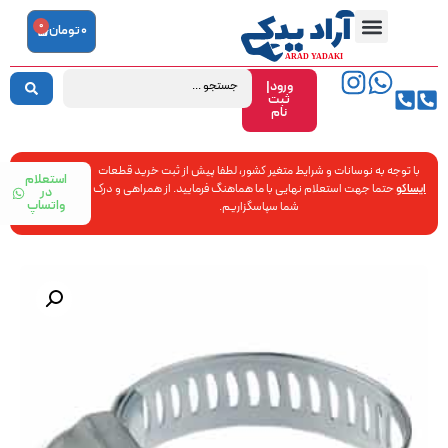
0
0
تومان
ورود|
ثبت
نام
با توجه به نوسانات و شرایط متغیر کشور، لطفا پیش از ثبت خرید قطعات
استعلام
ایساکو
حتما جهت استعلام نهایی با ما هماهنگ فرمایید. از همراهی و درک
در
واتساپ
شما سپاسگزاریم.