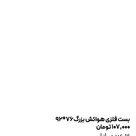
بست فلزی هواکش بزرگ76*92
107,000
تومان
16 عدد در انبار