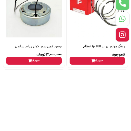
رینگ موتور پراید 100 tp عظام
بوبین کمپرسور کولر پراید ساندن
ناموجود
3,000,000
تومان
خرید
خرید