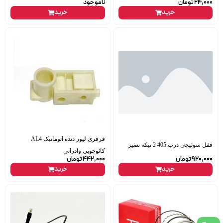
24,000
تومان
ناموجود
خرید
خرید
قرقری لیور دنده اتوماتیک AL4
قفل سوئیچی درب 405 2 تیکه نصیر
کائوچویی وادراتی
920,000
تومان
442,000
تومان
خرید
خرید