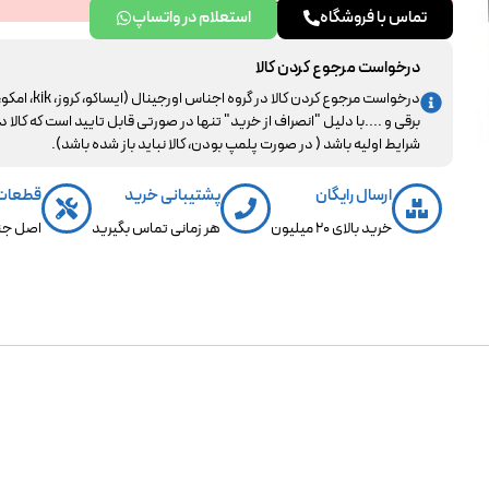
تماس با فروشگاه
استعلام در واتساپ
درخواست مرجوع کردن کالا
درخواست مرجوع کردن کالا در گروه اجناس اورجینال (ایساکو، کروز، kik، ا
برقی و ....با دلیل "انصراف از خرید" تنها در صورتی قابل تایید است که کالا د
شرایط اولیه باشد ( در صورت پلمپ بودن، کالا نباید باز شده باشد).
ارسال رایگان
پشتیبانی خرید
قطعات
خرید بالای 20 میلیون
هر زمانی تماس بگیرید
اصل جن