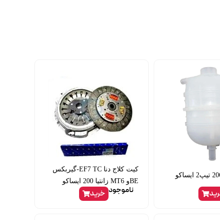
کیت کلاج دنا EF7 TC-گیربکس
BEو MT6 زانتیا 200 ایساکو
ناموجود
ید
خرید