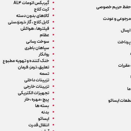
گیربکس اتومات AL4
حفظ حریم خصوصی
کیت کلاج
کالاهای بدون دسته
رجوعی و عودت
کابل کلاج ، گاز ،ترمزدستی
فیلترها ، هواکش
ارسال
عظام
سوخت رسانی
پرداخت
سپاهان باطری
روانکار
خنک کننده و تهویه مطبوع
 مقررات
تعلیق، ترمز، فرمان
تسمه
تزیینات داخلی
تزیینات خارجی
ما
تجهیزات الکتریکی
پیچ ،مهره ،خار
قطعات ایساکو
بسته ها
بدنه
ایساکو
انتقال قدرت