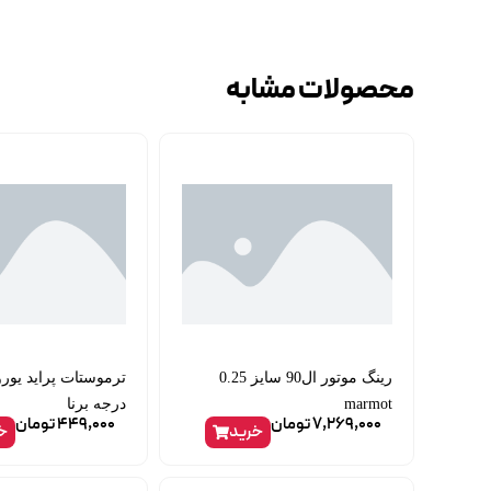
محصولات مشابه
رینگ موتور ال90 سایز 0.25
marmot
درجه برنا
7,269,000
تومان
449,000
تومان
خرید
خ