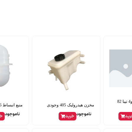
ترموستات پراید یورو4 تیبا 82
مخزن هیدرولیک 405 وجودی
منبع انبساط 206 تیپ2 ایساکو
ناموجود
ناموجود
رید
خرید
خر