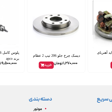
د آهنربای
دیسک چرخ جلو 206 تیپ 2 عظام
برند apco
1,270,000
تومان
9,500,000
ت
خرید
 سریع
دسته بندی
موتور