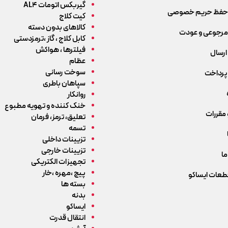
گیربکس اتومات AL4
حفظ حریم خصوصی
کیت کلاج
کالاهای بدون دسته
رجوعی و عودت
کابل کلاج ، گاز ،ترمزدستی
فیلترها ، هواکش
ارسال
عظام
سوخت رسانی
پرداخت
سپاهان باطری
روانکار
خنک کننده و تهویه مطبوع
 مقررات
تعلیق، ترمز، فرمان
تسمه
تزیینات داخلی
تزیینات خارجی
ما
تجهیزات الکتریکی
پیچ ،مهره ،خار
قطعات ایساکو
بسته ها
بدنه
ایساکو
انتقال قدرت