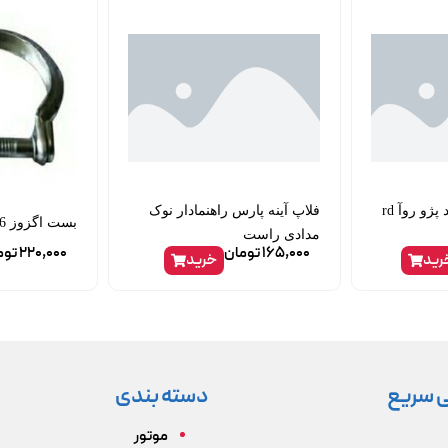
سنسور کیلومتر پراید پژو روآ rd
فلاپ آینه پارس راهنمادار نوک
بست اگزوز 206
مدادی راست
165,000
تومان
220,000
توم
رید
خرید
 سریع
دسته بندی
موتور