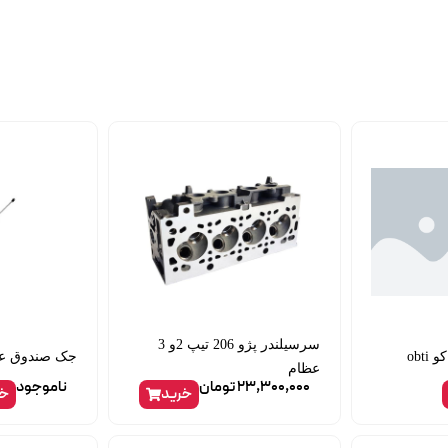
سرسیلندر پژو 206 تیپ 2و 3
جک صندوق عقب
عظام
23,300,000
تومان
ناموجود
خرید
خر