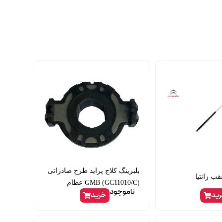
بلبرینگ کلاج پراید طرح صادراتی
 زانتیا
GMB (GC11010/C) عظام
ناموجود
ید
خرید