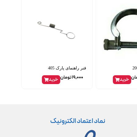
فنر راهنمای پارک 405
ان
19,000
تومان
خرید
خرید
نماد اعتماد الکترونیک