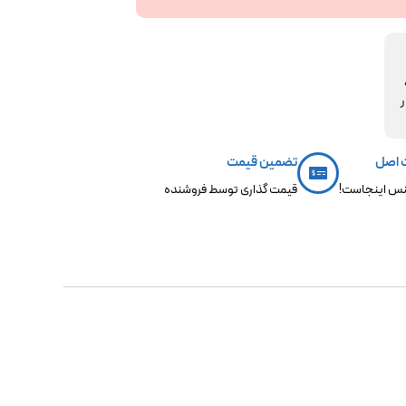
مکو،
ر
 اصل
تضمین قیمت
س اینجاست!
قیمت گذاری توسط فروشنده