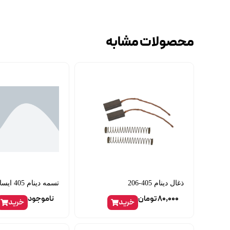
محصولات مشابه
ذغال دینام 405-206
تسمه دینام 405 ایساکو obti
80,000
تومان
ناموجود
خرید
خرید