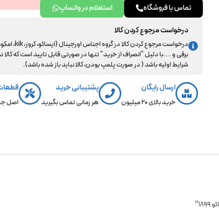
تماس با فروشگاه
استعلام در واتساپ
درخواست مرجوع کردن کالا
درخواست مرجوع کردن کالا در گروه اجناس اورجینال (ایساکو، کروز، kik، ا
برقی و ....با دلیل "انصراف از خرید" تنها در صورتی قابل تایید است که کالا د
شرایط اولیه باشد ( در صورت پلمپ بودن، کالا نباید باز شده باشد).
ارسال رایگان
پشتیبانی خرید
قطعات
خرید بالای 20 میلیون
هر زمانی تماس بگیرید
اصل جن