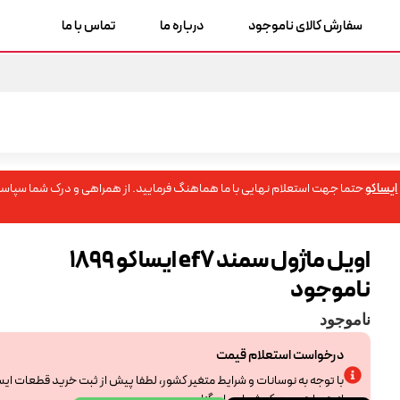
سفارش کالای ناموجود
درباره ما
تماس با ما
ایساکو
حتما جهت استعلام نهایی با ما هماهنگ فرمایید. از همراهی و درک شما سپاسگ
اویل ماژول سمند ef7 ایساکو 1899
ناموجود
ناموجود
درخواست استعلام قیمت
با توجه به نوسانات و شرایط متغیر کشور، لطفا پیش از ثبت خرید قطعات ای
از همراهی و درک شما سپاسگزاریم.