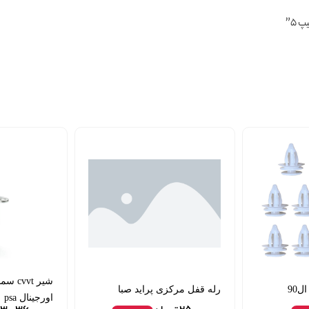
90
رله قفل مرکزی پراید صبا
اورجینال psa