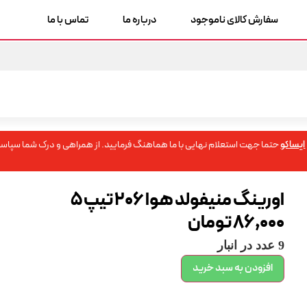
سفارش کالای ناموجود
درباره ما
تماس با ما
ایساکو
حتما جهت استعلام نهایی با ما هماهنگ فرمایید. از همراهی و درک شما سپاسگ
اورینگ منیفولد هوا 206 تیپ 5
86,000
تومان
9 عدد در انبار
افزودن به سبد خرید