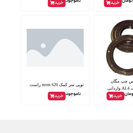
تومان
ناموجود
خرید
خرید
وس چپ مگان
توپی سر کمک mvm 620 راست
اتی
ومان
ناموجود
خرید
خرید