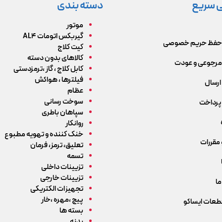
 سریع
دسته بندی
موتور
گیربکس اتومات AL4
حفظ حریم خصوصی
کیت کلاج
کالاهای بدون دسته
رجوعی و عودت
کابل کلاج ، گاز ،ترمزدستی
فیلترها ، هواکش
ارسال
عظام
سوخت رسانی
پرداخت
سپاهان باطری
روانکار
خنک کننده و تهویه مطبوع
 مقررات
تعلیق، ترمز، فرمان
تسمه
تزیینات داخلی
تزیینات خارجی
ما
تجهیزات الکتریکی
پیچ ،مهره ،خار
قطعات ایساکو
بسته ها
بدنه