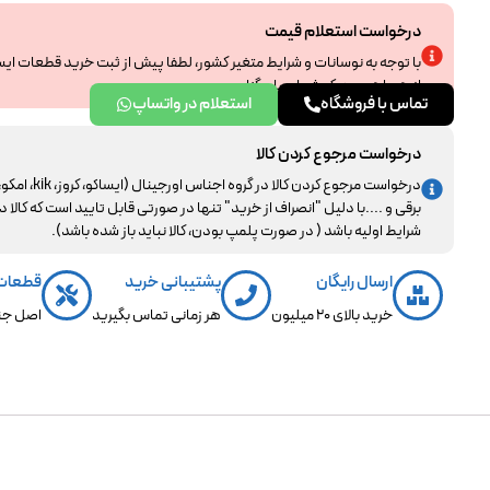
درخواست استعلام قیمت
با توجه به نوسانات و شرایط متغیر کشور، لطفا پیش از ثبت خرید قطعات ای
از همراهی و درک شما سپاسگزاریم.
تماس با فروشگاه
استعلام در واتساپ
درخواست مرجوع کردن کالا
درخواست مرجوع کردن کالا در گروه اجناس اورجینال (ایساکو، کروز، kik، ا
برقی و ....با دلیل "انصراف از خرید" تنها در صورتی قابل تایید است که کالا د
شرایط اولیه باشد ( در صورت پلمپ بودن، کالا نباید باز شده باشد).
ارسال رایگان
پشتیبانی خرید
قطعات
خرید بالای 20 میلیون
هر زمانی تماس بگیرید
اصل جن