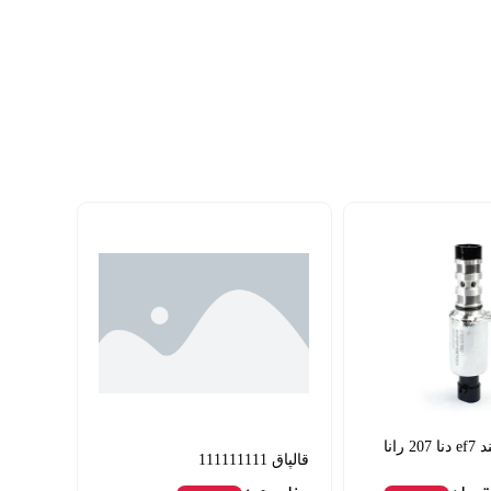
شیر cvvt سمند ef7 دنا 207 رانا
قالپاق 111111111