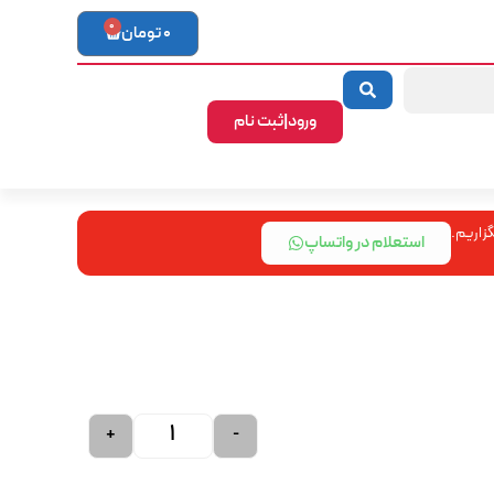
0
0
تومان
ورود|ثبت نام
زاریم.
استعلام در واتساپ
+
-