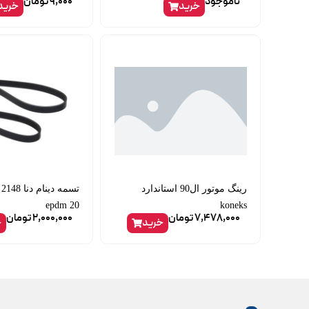
ناموجود
9,000
تومان
خرید
خرید
رینگ موتور ال90 استاندارد
ت
20 epdm
koneks
7,478,000
تومان
2,000,000
تومان
خرید
خ