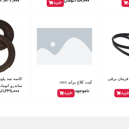
250,000
تومان
3,036,000
خرید
سمه دینام دنا 2148 فرمان برقی
کاسه نمد پل
کیت کلاج پراید ceco
ساندرو اتومات AL4 وارد
ناموجود
1,228,000
ت
رید
خرید