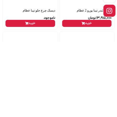
سرسیلندر تیبا یورو 2 عظام
دیسک چرخ جلو تیبا عظام
13,915,000
تومان
ناموجود
خرید
خرید
شلگیر ال90 خاک اندازی راست
پمپ ترمز پراید cbs آلومینیومی برنا
داچیا_تیوان
352,000
تومان
ناموجود
خرید
خرید