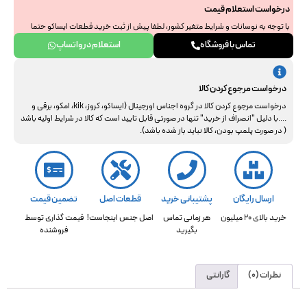
درخواست استعلام قیمت
با توجه به نوسانات و شرایط متغیر کشور، لطفا پیش از ثبت خرید قطعات ایساکو حتما
جهت استعلام نهایی با ما هماهنگ فرمایید. از همراهی و درک شما سپاسگزاریم.
تماس با فروشگاه
استعلام در واتساپ
درخواست مرجوع کردن کالا
درخواست مرجوع کردن کالا در گروه اجناس اورجینال (ایساکو، کروز، kik، امکو، برقی و
....با دلیل "انصراف از خرید" تنها در صورتی قابل تایید است که کالا در شرایط اولیه باشد
( در صورت پلمپ بودن، کالا نباید باز شده باشد).
ارسال رایگان
پشتیبانی خرید
قطعات اصل
تضمین قیمت
خرید بالای 20 میلیون
هر زمانی تماس
اصل جنس اینجاست!
قیمت گذاری توسط
بگیرید
فروشنده
نظرات (0)
گارانتی