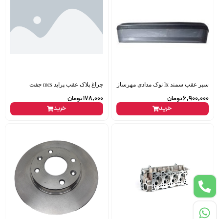
سپر عقب سمند lx نوک مدادی مهرساز
چراغ پلاک عقب پراید mcs جفت
6,900,000
تومان
178,000
تومان
خرید
خرید