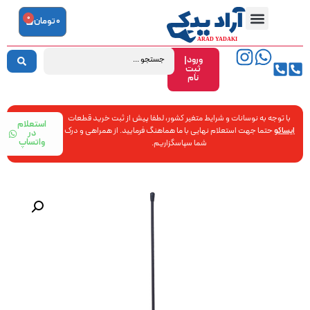
0
0
تومان
ورود|
ثبت
نام
با توجه به نوسانات و شرایط متغیر کشور، لطفا پیش از ثبت خرید قطعات
استعلام
ایساکو
حتما جهت استعلام نهایی با ما هماهنگ فرمایید. از همراهی و درک
در
واتساپ
شما سپاسگزاریم.