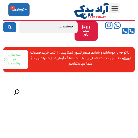
0
0
تومان
ورود|
ثبت
نام
با توجه به نوسانات و شرایط متغیر کشور، لطفا پیش از ثبت خرید قطعات
استعلام
ایساکو
حتما جهت استعلام نهایی با ما هماهنگ فرمایید. از همراهی و درک
در
واتساپ
شما سپاسگزاریم.