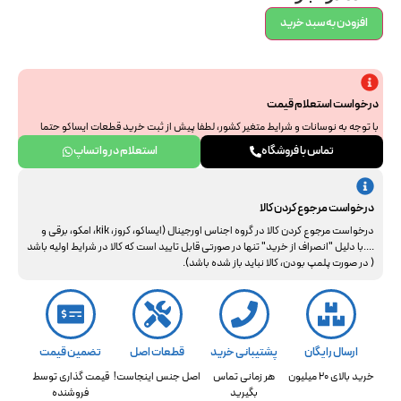
افزودن به سبد خرید
درخواست استعلام قیمت
با توجه به نوسانات و شرایط متغیر کشور، لطفا پیش از ثبت خرید قطعات ایساکو حتما
جهت استعلام نهایی با ما هماهنگ فرمایید. از همراهی و درک شما سپاسگزاریم.
تماس با فروشگاه
استعلام در واتساپ
درخواست مرجوع کردن کالا
درخواست مرجوع کردن کالا در گروه اجناس اورجینال (ایساکو، کروز، kik، امکو، برقی و
....با دلیل "انصراف از خرید" تنها در صورتی قابل تایید است که کالا در شرایط اولیه باشد
( در صورت پلمپ بودن، کالا نباید باز شده باشد).
ارسال رایگان
پشتیبانی خرید
قطعات اصل
تضمین قیمت
خرید بالای 20 میلیون
هر زمانی تماس
اصل جنس اینجاست!
قیمت گذاری توسط
بگیرید
فروشنده