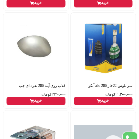
خرید
خرید
سر پلوس 22خار 206 abs آپکو
فلاپ روی آینه 206 نقره ای چپ
3,200,000
تومان
230,000
تومان
خرید
خرید