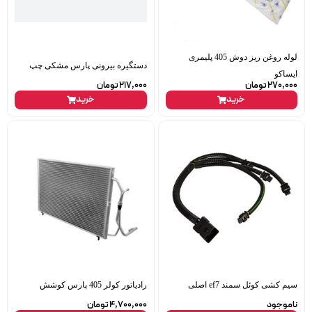
لوله روغن ریز دوش 405 پلیمری
دستگیره بیرونی پارس مشکی چپ
ایساکو
270,000
تومان
217,000
تومان
خرید
خرید
سیم کشی کوئل سمند ef7 اصلی
رادیاتور کولر 405 پارس کوشش
ناموجود
4,700,000
تومان