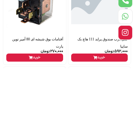
قفل درب صندوق پراید 111 هاچ بک
آفتامات بوق شیشه ای 80 آمپر نوین
سایپا
پارت
592,000
تومان
270,000
تومان
خرید
خرید