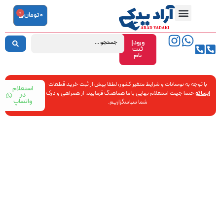
0
0
تومان
ورود|
ثبت
نام
با توجه به نوسانات و شرایط متغیر کشور، لطفا پیش از ثبت خرید قطعات
استعلام
ایساکو
حتما جهت استعلام نهایی با ما هماهنگ فرمایید. از همراهی و درک
در
واتساپ
شما سپاسگزاریم.