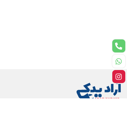
به آراد یدکی خوش آمدید، بهترین مقصد برای تأمین لوازم و قطعات خودرویی با کیفیت و
قیمت مناسب. ما در آراد یدکی به دنبال ارائه بهترین خدمات و محصولات برای نیازهای
خودروی شما هستیم. با تیم ما اطمینان حاصل کنید که هر آنچه که برای بهره‌مندی از
خودرویتان نیاز دارید، در اینجا پیدا خواهید کرد. از قطعات معمولی تا قطعات دشوار یا
بازسازی شده، ما همراه شما هستیم تا بهترین تجربه را ارائه دهیم. با آراد یدکی، اعتمادی قابل